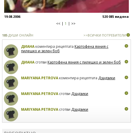
19.08.2006
520 085 видяна
<<
1
>>
185
ДУШИ ОНЛАЙН
>>ВСИЧКИ ПОТРЕБИТЕЛИ
ДИАНА
коментира рецептата
Картофена яхния с
пилешко и зелен боб
ДИАНА
сготви
Картофена яхния с пилешко и зелен боб
MARIYANA PETROVA
коментира рецептата
Дзадзики
MARIYANA PETROVA
сготви
Дзадзики
MARIYANA PETROVA
сготви
Дзадзики
КАРДАШЕВ
коментира рецептата
Сьомга на фурна