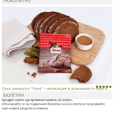
ЛЮБОПИТНО
КАРДАШЕВ
коментира рецептата
Свински ребра с
печени картофи
Суха закваска "Yuva" – иновация в домашното приго...
БЮЛЕТИН
Отскоро Лесафр България стартира предлагането на изцяло нов
продукт, който ще промени начина, по който...
Абонирайте се за седмичния бюлетин на Бон Апети и получавайте
най-новите рецепти и новини