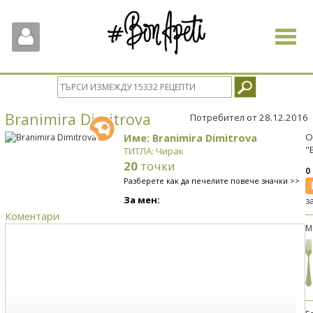
Toggle
navigat
Branimira Dimitrova
Потребител от 28.12.2016
Име: Branimira Dimitrova
О
"
ТИТЛА: Чирак
20
точки
0
Разберете как да печелите повече значки >>
За мен:
з
Коментари
М