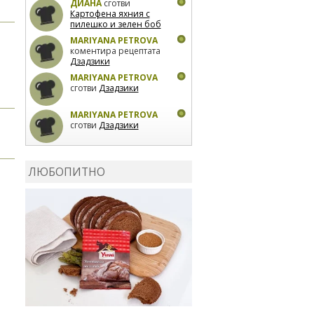
ДИАНА
сготви
Картофена яхния с
пилешко и зелен боб
MARIYANA PETROVA
коментира рецептата
Дзадзики
MARIYANA PETROVA
сготви
Дзадзики
MARIYANA PETROVA
сготви
Дзадзики
КАРДАШЕВ
коментира
рецептата
Сьомга на
ЛЮБОПИТНО
фурна
КАРДАШЕВ
коментира
рецептата
Свински
ребра с печени
картофи