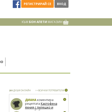
РЕГИСТРИРАЙ СЕ
ВХОД
КЪМ
БОН АПЕТИ
МАГАЗИН
НО
201
ДУШИ ОНЛАЙН
>>ВСИЧКИ ПОТРЕБИТЕЛИ
ДИАНА
коментира
рецептата
Картофена
яхния с пилешко и
зелен боб