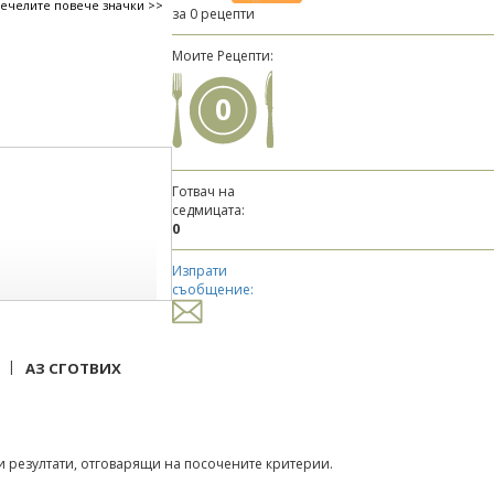
печелите повече значки >>
за 0 рецепти
Моите Рецепти:
0
Готвач на
седмицата:
0
Изпрати
съобщение:
|
АЗ СГОТВИХ
 резултати, отговарящи на посочените критерии.