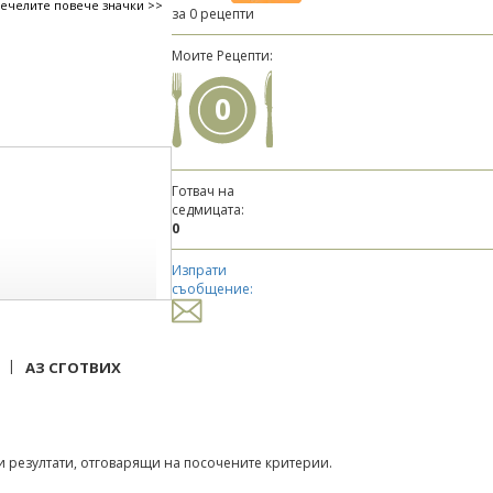
печелите повече значки >>
за 0 рецепти
Моите Рецепти:
0
Готвач на
седмицата:
0
Изпрати
съобщение:
|
АЗ СГОТВИХ
 резултати, отговарящи на посочените критерии.