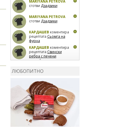
MARIYANA PETROVA
сготви
Дзадзики
MARIYANA PETROVA
сготви
Дзадзики
КАРДАШЕВ
коментира
рецептата
Сьомга на
фурна
КАРДАШЕВ
коментира
рецептата
Свински
ребра с печени
картофи
ВЛАДИМИРА
сготви
Пилешко с бяло вино и
ЛЮБОПИТНО
лимон
MARINA_VITA
коментира рецептата
Киноа със зеленчуци