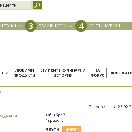
Рецепти
3
4
Й ТОЧКИ
>>
ПОЛУЧИ ТИТЛИ
>>
ПЕЧЕЛИ НАГРАДИ
ЛЮБИМИ
ВЕЛИКИТЕ КУЛИНАРНИ
НА
ЕПТИ
ЛЮБОПИТ
ПРОДУКТИ
ИСТОРИИ
ФОКУС
И
Потребител от 26.02.
Nogueira
Общ брой
"Браво!":
0 пъти