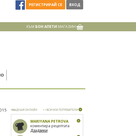
РЕГИСТРИРАЙ СЕ
ВХОД
КЪМ
БОН АПЕТИ
МАГАЗИН
НО
2015
153
ДУШИ ОНЛАЙН
>>ВСИЧКИ ПОТРЕБИТЕЛИ
MARIYANA PETROVA
коментира рецептата
Дзадзики