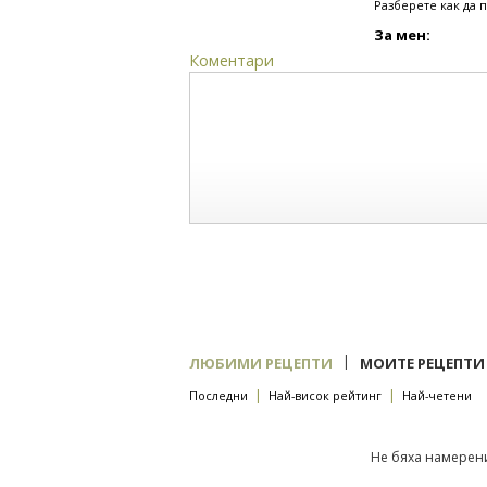
Разберете как да 
За мен:
Коментари
|
ЛЮБИМИ РЕЦЕПТИ
МОИТЕ РЕЦЕПТИ
|
|
Последни
Най-висок рейтинг
Най-четени
Не бяха намерени