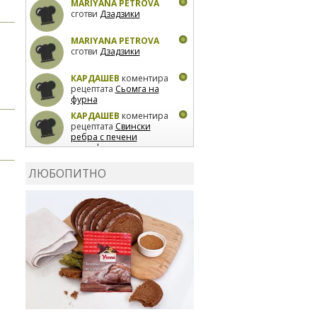
MARIYANA PETROVA
сготви
Дзадзики
MARIYANA PETROVA
сготви
Дзадзики
КАРДАШЕВ
коментира
рецептата
Сьомга на
фурна
КАРДАШЕВ
коментира
рецептата
Свински
ребра с печени
картофи
ВЛАДИМИРА
сготви
Пилешко с бяло вино и
ЛЮБОПИТНО
лимон
MARINA_VITA
коментира рецептата
Киноа със зеленчуци