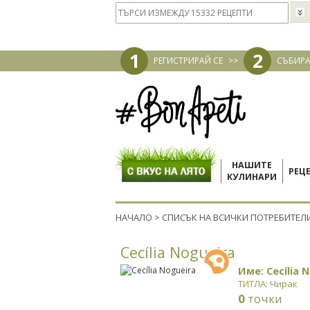
1
2
РЕГИСТРИРАЙ СЕ
>>
СЪБИРА
НАШИТЕ
РЕЦ
КУЛИНАРИ
НАЧАЛО
>
СПИСЪК НА ВСИЧКИ ПОТРЕБИТЕЛ
Cecília Nogueira
Име: Cecília 
ТИТЛА: Чирак
0
точки