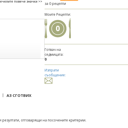
печелите повече значки >>
за 0 рецепти
Моите Рецепти:
0
Готвач на
седмицата:
0
Изпрати
съобщение:
|
АЗ СГОТВИХ
 резултати, отговарящи на посочените критерии.