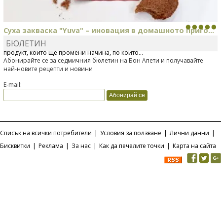
Суха закваска "Yuva" – иновация в домашното приго...
БЮЛЕТИН
Отскоро Лесафр България стартира предлагането на изцяло нов
продукт, който ще промени начина, по който...
Абонирайте се за седмичния бюлетин на Бон Апети и получавайте
най-новите рецепти и новини
E-mail:
Списък на всички потребители
|
Условия за ползване
|
Лични данни
|
Бисквитки
|
Реклама
|
За нас
|
Как да печелите точки
|
Карта на сайта