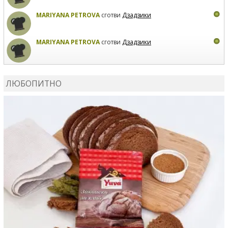
MARIYANA PETROVA
сготви
Дзадзики
MARIYANA PETROVA
сготви
Дзадзики
КАРДАШЕВ
коментира рецептата
Сьомга на фурна
ЛЮБОПИТНО
КАРДАШЕВ
коментира рецептата
Свински ребра с
печени картофи