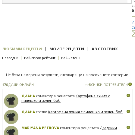
Г
с
0
И
с
|
|
ЛЮБИМИ РЕЦЕПТИ
МОИТЕ РЕЦЕПТИ
АЗ СГОТВИХ
|
|
Последни
Най-висок рейтинг
Най-четени
Не бяха намерени резултати, отговарящи на посочените критерии.
176
ДУШИ ОНЛАЙН
>>ВСИЧКИ ПОТРЕБИТЕЛИ
ДИАНА
коментира рецептата
Картофена яхния с
пилешко и зелен боб
ДИАНА
сготви
Картофена яхния с пилешко и зелен боб
MARIYANA PETROVA
коментира рецептата
Дзадзики