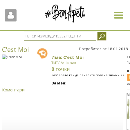
Toggle
navigat
C'est Moi
Потребител от 18.01.2018
Име: C'est Moi
О
"
ТИТЛА: Чирак
0
точки
0
Разберете как да печелите повече значки >>
За мен:
з
Коментари
М