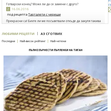
И
Готварски конец? Може ли да се замени с друго?
с
2
16.06.2016
под рецепта
Тарталети с череши
Прекрасни са! Бихте ли ме посъветвали откъде да закупя такива
форми за тарталети? Напоследък май трудно се намират.
3
05.09.2013
|
ЛЮБИМИ РЕЦЕПТИ
АЗ СГОТВИХ
под рецепта
Кюфтета с марсала и салвия
|
|
Последни
Най-висок рейтинг
Най-четени
Страхотни са със и без соса!
4
23.10.2014
ПЪЛНОЗЪРНЕСТИ ПЪРЛЕНКИ НА ТИГАН
под рецепта
Тиквен кейк с течен шоколад и лешници
Наистина ухае и изглежда страхотно, но не ми се получи- в
средата остана течен :( А спазих рецептата на 100%
5
20.06.2014
под рецепта
Сметанов крем с череши
И аз се питам същото. Може би ореховки?