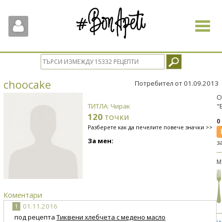
Toggle
navigat
choocake
Потребител от 01.09.2013
О
ТИТЛА: Чирак
"
120
точки
0
Разберете как да печелите повече значки >>
За мен:
з
М
Коментари
1
01.11.2016
под рецепта
Тиквени хлебчета с медено масло