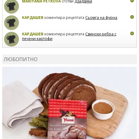
MARIYANA PETROVA
сготви
Дзадзики
КАРДАШЕВ
коментира рецептата
Сьомга на фурна
КАРДАШЕВ
коментира рецептата
Свински ребра с
печени картофи
ВЛАДИМИРА
сготви
Пилешко с бяло вино и лимон
ЛЮБОПИТНО
MARINA_VITA
коментира рецептата
Киноа със
зеленчуци