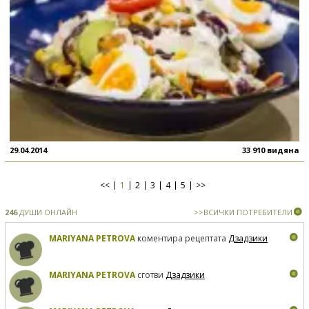
29.04.2014
33 910 видяна
<<
1
2
3
4
5
>>
246
ДУШИ ОНЛАЙН
>>ВСИЧКИ ПОТРЕБИТЕЛИ
MARIYANA PETROVA
коментира рецептата
Дзадзики
MARIYANA PETROVA
сготви
Дзадзики