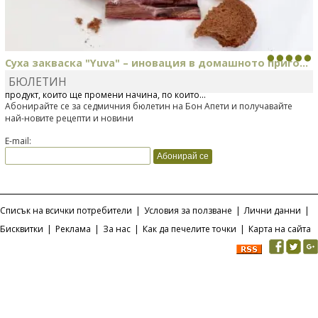
Суха закваска "Yuva" – иновация в домашното приго...
БЮЛЕТИН
Отскоро Лесафр България стартира предлагането на изцяло нов
продукт, който ще промени начина, по който...
Абонирайте се за седмичния бюлетин на Бон Апети и получавайте
най-новите рецепти и новини
E-mail:
Списък на всички потребители
|
Условия за ползване
|
Лични данни
|
Бисквитки
|
Реклама
|
За нас
|
Как да печелите точки
|
Карта на сайта