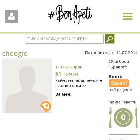
Toggle
navigat
choogie
Потребител от 11.07.2014
Общ брой
ТИТЛА: Чирак
"Браво!":
51
точки
0 пъти
Разберете как да печелите
повече значки >>
за 0 рецепти
За мен:
Моите Рецепти:
0