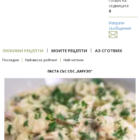
Готвач на
седмицата:
0
Изпрати
съобщение:
|
|
ЛЮБИМИ РЕЦЕПТИ
МОИТЕ РЕЦЕПТИ
АЗ СГОТВИХ
|
|
Последни
Най-висок рейтинг
Най-четени
ПАСТА СЪС СОС „КАРУЗО”