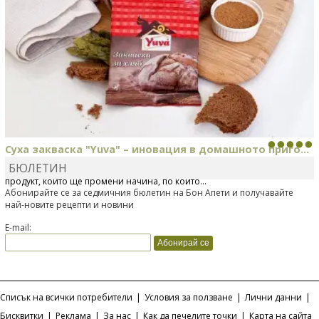
Суха закваска "Yuva" – иновация в домашното приго...
БЮЛЕТИН
Отскоро Лесафр България стартира предлагането на изцяло нов
продукт, който ще промени начина, по който...
Абонирайте се за седмичния бюлетин на Бон Апети и получавайте
най-новите рецепти и новини
E-mail:
Списък на всички потребители
|
Условия за ползване
|
Лични данни
|
Бисквитки
|
Реклама
|
За нас
|
Как да печелите точки
|
Карта на сайта