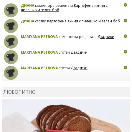
ДИАНА
коментира рецептата
Картофена яхния с
пилешко и зелен боб
ДИАНА
сготви
Картофена яхния с пилешко и зелен боб
MARIYANA PETROVA
коментира рецептата
Дзадзики
MARIYANA PETROVA
сготви
Дзадзики
MARIYANA PETROVA
сготви
Дзадзики
КАРДАШЕВ
коментира рецептата
Сьомга на фурна
ЛЮБОПИТНО
КАРДАШЕВ
коментира рецептата
Свински ребра с
печени картофи