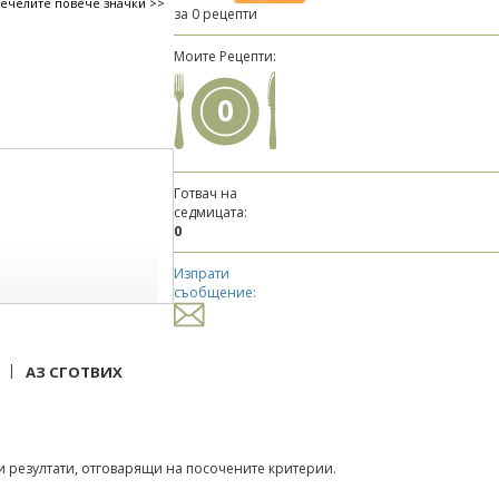
печелите повече значки >>
за 0 рецепти
Моите Рецепти:
0
Готвач на
седмицата:
0
Изпрати
съобщение:
|
АЗ СГОТВИХ
 резултати, отговарящи на посочените критерии.