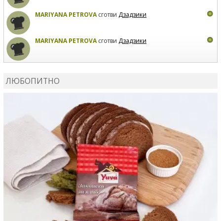
MARIYANA PETROVA
сготви
Дзадзики
MARIYANA PETROVA
сготви
Дзадзики
КАРДАШЕВ
коментира рецептата
Сьомга на фурна
ЛЮБОПИТНО
КАРДАШЕВ
коментира рецептата
Свински ребра с
печени картофи