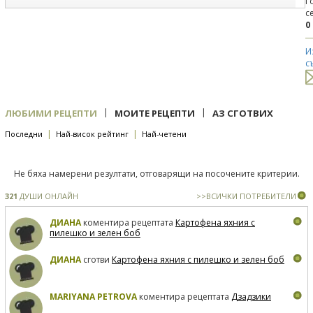
Г
с
0
И
с
|
|
ЛЮБИМИ РЕЦЕПТИ
МОИТЕ РЕЦЕПТИ
АЗ СГОТВИХ
|
|
Последни
Най-висок рейтинг
Най-четени
Не бяха намерени резултати, отговарящи на посочените критерии.
321
ДУШИ ОНЛАЙН
>>ВСИЧКИ ПОТРЕБИТЕЛИ
ДИАНА
коментира рецептата
Картофена яхния с
пилешко и зелен боб
ДИАНА
сготви
Картофена яхния с пилешко и зелен боб
MARIYANA PETROVA
коментира рецептата
Дзадзики