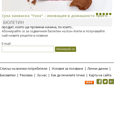
Суха закваска "Yuva" – иновация в домашното приго...
БЮЛЕТИН
Отскоро Лесафр България стартира предлагането на изцяло нов
продукт, който ще промени начина, по който...
Абонирайте се за седмичния бюлетин на Бон Апети и получавайте
най-новите рецепти и новини
E-mail:
Списък на всички потребители
|
Условия за ползване
|
Лични данни
|
Бисквитки
|
Реклама
|
За нас
|
Как да печелите точки
|
Карта на сайта