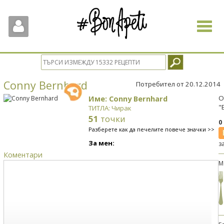
Toggle
navigat
Conny Bernhard
Потребител от 20.12.2014
Име: Conny Bernhard
О
"
ТИТЛА: Чирак
51
точки
0
Разберете как да печелите повече значки >>
За мен:
з
Коментари
М