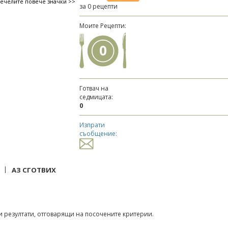
печелите повече значки >>
за 0 рецепти
Моите Рецепти:
0
Готвач на
седмицата:
0
Изпрати
съобщение:
|
АЗ СГОТВИХ
 резултати, отговарящи на посочените критерии.