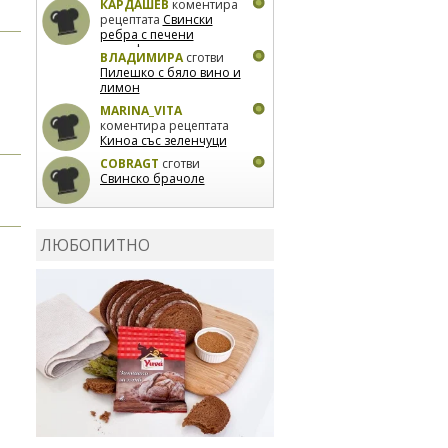
КАРДАШЕВ
коментира
рецептата
Свински
ребра с печени
картофи
ВЛАДИМИРА
сготви
Пилешко с бяло вино и
лимон
MARINA_VITA
коментира рецептата
Киноа със зеленчуци
COBRAGT
сготви
Свинско брачоле
EVTEDI
сготви
Печени
свински ребра
ЛЮБОПИТНО
DANKOLOVA
сготви
Фокача със синьо
сирене, лук и орехи