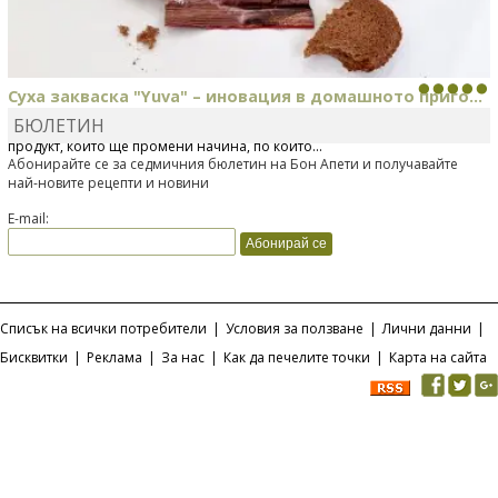
Суха закваска "Yuva" – иновация в домашното приго...
БЮЛЕТИН
Отскоро Лесафр България стартира предлагането на изцяло нов
продукт, който ще промени начина, по който...
Абонирайте се за седмичния бюлетин на Бон Апети и получавайте
най-новите рецепти и новини
E-mail:
Списък на всички потребители
|
Условия за ползване
|
Лични данни
|
Бисквитки
|
Реклама
|
За нас
|
Как да печелите точки
|
Карта на сайта