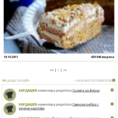
18.10.2011
439 848 видяна
<<
1
>>
151
ДУШИ ОНЛАЙН
>>ВСИЧКИ ПОТРЕБИТЕЛИ
КАРДАШЕВ
коментира рецептата
Сьомга на фурна
КАРДАШЕВ
коментира рецептата
Свински ребра с
печени картофи