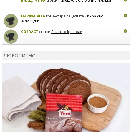
ВЛАДИМИРА
сготви
Пилешко с бяло вино и лимон
MARINA_VITA
коментира рецептата
Киноа със
зеленчуци
COBRAGT
сготви
Свинско брачоле
EVTEDI
сготви
Печени свински ребра
ЛЮБОПИТНО
DANKOLOVA
сготви
Фокача със синьо сирене, лук и
орехи