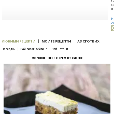
Г
с
0
И
с
|
|
ЛЮБИМИ РЕЦЕПТИ
МОИТЕ РЕЦЕПТИ
АЗ СГОТВИХ
|
|
Последни
Най-висок рейтинг
Най-четени
МОРКОВЕН КЕКС С КРЕМ ОТ СИРЕНЕ