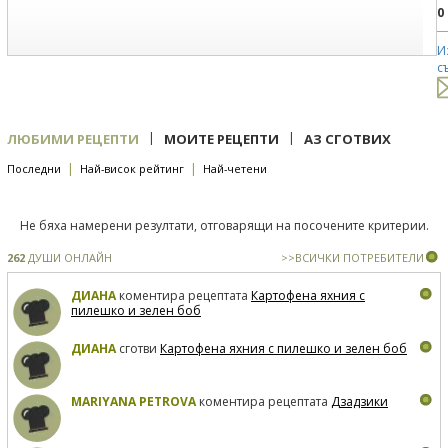
0
И
с
|
|
ЛЮБИМИ РЕЦЕПТИ
МОИТЕ РЕЦЕПТИ
АЗ СГОТВИХ
|
|
Последни
Най-висок рейтинг
Най-четени
Не бяха намерени резултати, отговарящи на посочените критерии.
262
ДУШИ ОНЛАЙН
>>ВСИЧКИ ПОТРЕБИТЕЛИ
ДИАНА
коментира рецептата
Картофена яхния с
пилешко и зелен боб
ДИАНА
сготви
Картофена яхния с пилешко и зелен боб
MARIYANA PETROVA
коментира рецептата
Дзадзики