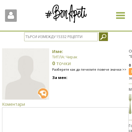
Toggle
navigat
Име:
О
"
ТИТЛА: Чирак
0
точки
0
Разберете как да печелите повече значки >>
За мен:
з
М
Коментари
Г
с