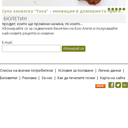
Суха закваска "Yuva" – иновация в домашното приго...
БЮЛЕТИН
Отскоро Лесафр България стартира предлагането на изцяло нов
продукт, който ще промени начина, по който...
Абонирайте се за седмичния бюлетин на Бон Апети и получавайте
най-новите рецепти и новини
E-mail:
Списък на всички потребители
|
Условия за ползване
|
Лични данни
|
Бисквитки
|
Реклама
|
За нас
|
Как да печелите точки
|
Карта на сайта