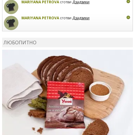
MARIYANA PETROVA
сготви
Дзадзики
MARIYANA PETROVA
сготви
Дзадзики
КАРДАШЕВ
коментира рецептата
Сьомга на фурна
ЛЮБОПИТНО
КАРДАШЕВ
коментира рецептата
Свински ребра с
печени картофи