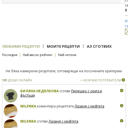
Г
с
0
И
с
|
|
ЛЮБИМИ РЕЦЕПТИ
МОИТЕ РЕЦЕПТИ
АЗ СГОТВИХ
|
|
Последни
Най-висок рейтинг
Най-четени
Не бяха намерени резултати, отговарящи на посочените критерии.
191
ДУШИ ОНЛАЙН
>>ВСИЧКИ ПОТРЕБИТЕЛИ
БИЛЯНА НЕДЯЛКОВА
сготви
Пилешко с ориз и
фъстъци
MILENKA
коментира рецептата
Лазаня с кюфтета
MILENKA
сготви
Лазаня с кюфтета