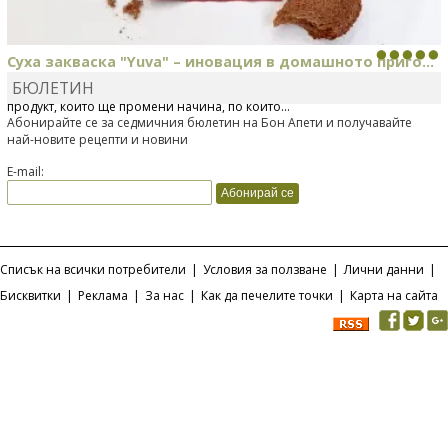
Суха закваска "Yuva" – иновация в домашното приго...
БЮЛЕТИН
Отскоро Лесафр България стартира предлагането на изцяло нов
продукт, който ще промени начина, по който...
Абонирайте се за седмичния бюлетин на Бон Апети и получавайте
най-новите рецепти и новини
E-mail:
Списък на всички потребители
|
Условия за ползване
|
Лични данни
|
Бисквитки
|
Реклама
|
За нас
|
Как да печелите точки
|
Карта на сайта