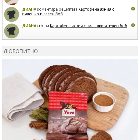
ДИАНА
коментира рецептата
Картофена яхния с
пилешко и зелен боб
ДИАНА
сготви
Картофена яхния с пилешко и зелен боб
MARIYANA PETROVA
коментира рецептата
Дзадзики
ЛЮБОПИТНО
MARIYANA PETROVA
сготви
Дзадзики