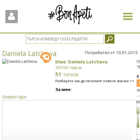
Toggle
navigat
Daniela Latcheva
Потребител от 10.01.2015
Име: Daniela Latcheva
О
"
ТИТЛА: Чирак
51
точки
0
Разберете как да печелите повече значки >>
За мен:
з
Коментари
М