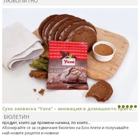
ЛЮБОПИТНО
MARINA_VITA
коментира рецептата
Киноа със
зеленчуци
Суха закваска "Yuva" – иновация в домашното приго...
БЮЛЕТИН
Отскоро Лесафр България стартира предлагането на изцяло нов
продукт, който ще промени начина, по който...
Абонирайте се за седмичния бюлетин на Бон Апети и получавайте
най-новите рецепти и новини