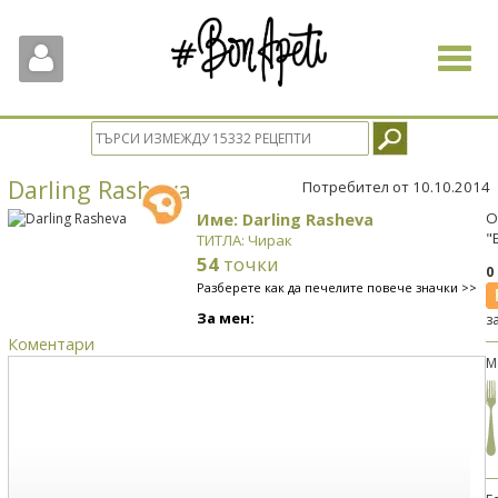
Toggle
navigat
Darling Rasheva
Потребител от 10.10.2014
Име: Darling Rasheva
О
"
ТИТЛА: Чирак
54
точки
0
Разберете как да печелите повече значки >>
За мен:
з
Коментари
М