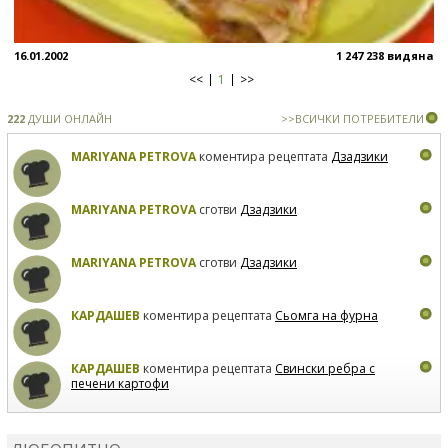
16.01.2002
1 247 238 видяна
<<
1
>>
222
ДУШИ ОНЛАЙН
>>ВСИЧКИ ПОТРЕБИТЕЛИ
MARIYANA PETROVA
коментира рецептата
Дзадзики
MARIYANA PETROVA
сготви
Дзадзики
MARIYANA PETROVA
сготви
Дзадзики
КАРДАШЕВ
коментира рецептата
Сьомга на фурна
КАРДАШЕВ
коментира рецептата
Свински ребра с
печени картофи
ВЛАДИМИРА
сготви
Пилешко с бяло вино и лимон