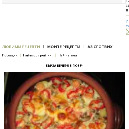
Г
с
0
И
с
|
|
ЛЮБИМИ РЕЦЕПТИ
МОИТЕ РЕЦЕПТИ
АЗ СГОТВИХ
|
|
Последни
Най-висок рейтинг
Най-четени
БЪРЗА ВЕЧЕРЯ В ГЮВЕЧ