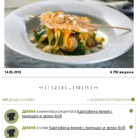
14.05.2018
6 792 видяна
<<
1
2
3
…
10
11
>>
197
ДУШИ ОНЛАЙН
>>ВСИЧКИ ПОТРЕБИТЕЛИ
ДИАНА
коментира рецептата
Картофена яхния с
пилешко и зелен боб
ДИАНА
сготви
Картофена яхния с пилешко и зелен боб