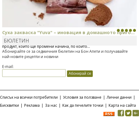
Суха закваска "Yuva" – иновация в домашното приго...
БЮЛЕТИН
Отскоро Лесафр България стартира предлагането на изцяло нов
продукт, който ще промени начина, по който...
Абонирайте се за седмичния бюлетин на Бон Апети и получавайте
най-новите рецепти и новини
E-mail:
Списък на всички потребители
|
Условия за ползване
|
Лични данни
|
Бисквитки
|
Реклама
|
За нас
|
Как да печелите точки
|
Карта на сайта