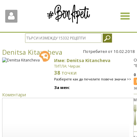
Toggle
navigat
Denitsa Kitancheva
Потребител от 10.02.2018
Име: Denitsa Kitancheva
О
"
ТИТЛА: Чирак
38
точки
0
Разберете как да печелите повече значки >>
За мен:
з
Коментари
М