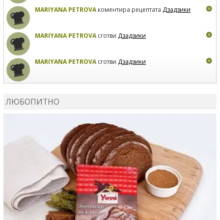
MARIYANA PETROVA
коментира рецептата
Дзадзики
MARIYANA PETROVA
сготви
Дзадзики
MARIYANA PETROVA
сготви
Дзадзики
КАРДАШЕВ
коментира рецептата
Сьомга на фурна
ЛЮБОПИТНО
КАРДАШЕВ
коментира рецептата
Свински ребра с
печени картофи