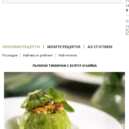
Г
с
0
И
с
|
|
ЛЮБИМИ РЕЦЕПТИ
МОИТЕ РЕЦЕПТИ
АЗ СГОТВИХ
|
|
Последни
Най-висок рейтинг
Най-четени
ПЪЛНЕНИ ТИКВИЧКИ С БУЛГУР И КАЙМА