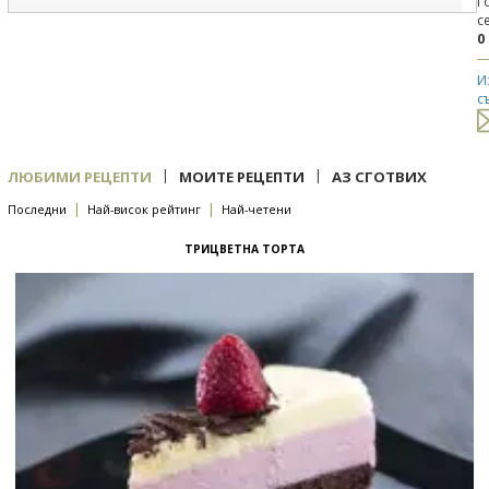
Г
с
0
И
с
|
|
ЛЮБИМИ РЕЦЕПТИ
МОИТЕ РЕЦЕПТИ
АЗ СГОТВИХ
|
|
Последни
Най-висок рейтинг
Най-четени
ТРИЦВЕТНА ТОРТА