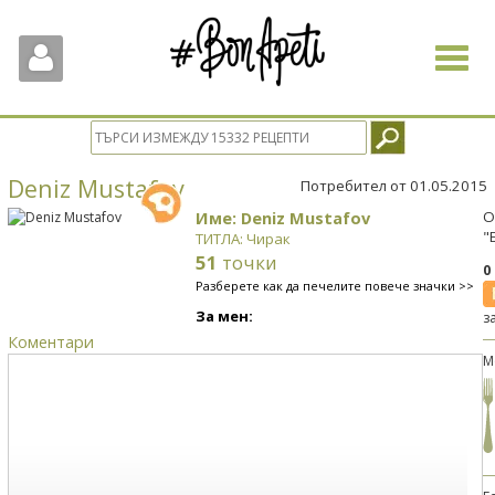
Toggle
navigat
Deniz Mustafov
Потребител от 01.05.2015
Име: Deniz Mustafov
О
"
ТИТЛА: Чирак
51
точки
0
Разберете как да печелите повече значки >>
За мен:
з
Коментари
М