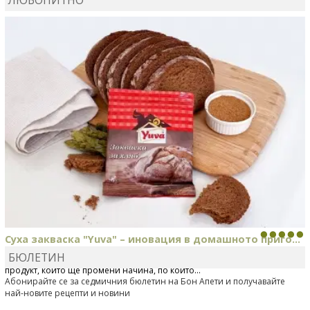
КАРДАШЕВ
коментира рецептата
Свински ребра с
печени картофи
Суха закваска "Yuva" – иновация в домашното приго...
БЮЛЕТИН
Отскоро Лесафр България стартира предлагането на изцяло нов
продукт, който ще промени начина, по който...
Абонирайте се за седмичния бюлетин на Бон Апети и получавайте
най-новите рецепти и новини