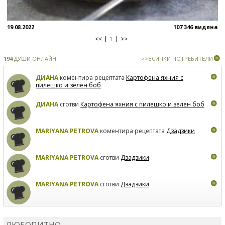
19.08.2022
107 346 видяна
<<
1
>>
194
ДУШИ ОНЛАЙН
>>ВСИЧКИ ПОТРЕБИТЕЛИ
ДИАНА
коментира рецептата
Картофена яхния с
пилешко и зелен боб
ДИАНА
сготви
Картофена яхния с пилешко и зелен боб
MARIYANA PETROVA
коментира рецептата
Дзадзики
MARIYANA PETROVA
сготви
Дзадзики
MARIYANA PETROVA
сготви
Дзадзики
КАРДАШЕВ
коментира рецептата
Сьомга на фурна
ЛЮБОПИТНО