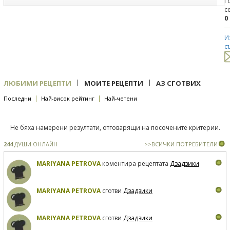
Г
с
0
И
с
|
|
ЛЮБИМИ РЕЦЕПТИ
МОИТЕ РЕЦЕПТИ
АЗ СГОТВИХ
|
|
Последни
Най-висок рейтинг
Най-четени
Не бяха намерени резултати, отговарящи на посочените критерии.
244
ДУШИ ОНЛАЙН
>>ВСИЧКИ ПОТРЕБИТЕЛИ
MARIYANA PETROVA
коментира рецептата
Дзадзики
MARIYANA PETROVA
сготви
Дзадзики
MARIYANA PETROVA
сготви
Дзадзики