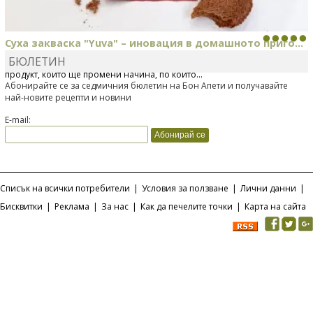
Суха закваска "Yuva" – иновация в домашното приго...
БЮЛЕТИН
Отскоро Лесафр България стартира предлагането на изцяло нов
продукт, който ще промени начина, по който...
Абонирайте се за седмичния бюлетин на Бон Апети и получавайте
най-новите рецепти и новини
E-mail:
Списък на всички потребители
|
Условия за ползване
|
Лични данни
|
Бисквитки
|
Реклама
|
За нас
|
Как да печелите точки
|
Карта на сайта