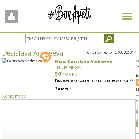
Toggle
navigat
Desislava Andreeva
Потребител от 30.03.2014
Име: Desislava Andreeva
О
"
ТИТЛА: Чирак
50
точки
0
Разберете как да печелите повече значки >>
За мен:
з
Коментари
М