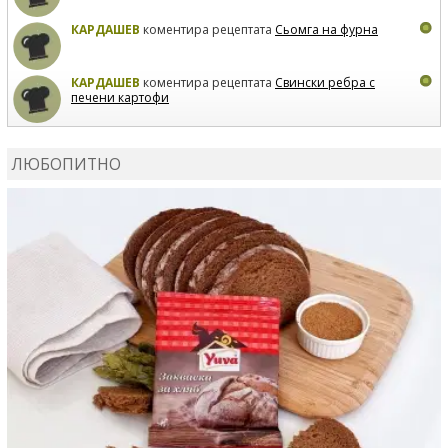
КАРДАШЕВ
коментира рецептата
Сьомга на фурна
КАРДАШЕВ
коментира рецептата
Свински ребра с
печени картофи
ВЛАДИМИРА
сготви
Пилешко с бяло вино и лимон
ЛЮБОПИТНО
MARINA_VITA
коментира рецептата
Киноа със
зеленчуци