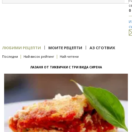
Г
с
0
И
с
|
|
ЛЮБИМИ РЕЦЕПТИ
МОИТЕ РЕЦЕПТИ
АЗ СГОТВИХ
|
|
Последни
Най-висок рейтинг
Най-четени
ЛАЗАНЯ ОТ ТИКВИЧКИ С ТРИ ВИДА СИРЕНА