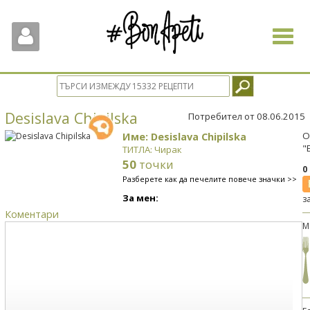
Toggle
navigat
Desislava Chipilska
Потребител от 08.06.2015
Име: Desislava Chipilska
О
"
ТИТЛА: Чирак
50
точки
0
Разберете как да печелите повече значки >>
За мен:
з
Коментари
М