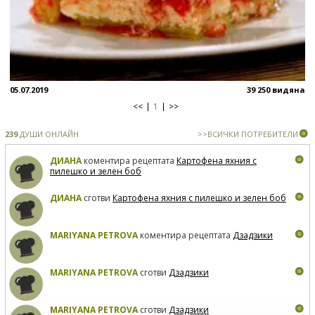
05.07.2019
39 250 видяна
<<
1
>>
239
ДУШИ ОНЛАЙН
>>ВСИЧКИ ПОТРЕБИТЕЛИ
ДИАНА
коментира рецептата
Картофена яхния с
пилешко и зелен боб
ДИАНА
сготви
Картофена яхния с пилешко и зелен боб
MARIYANA PETROVA
коментира рецептата
Дзадзики
MARIYANA PETROVA
сготви
Дзадзики
MARIYANA PETROVA
сготви
Дзадзики