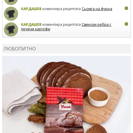
КАРДАШЕВ
коментира рецептата
Сьомга на фурна
КАРДАШЕВ
коментира рецептата
Свински ребра с
печени картофи
ВЛАДИМИРА
сготви
Пилешко с бяло вино и лимон
ЛЮБОПИТНО
MARINA_VITA
коментира рецептата
Киноа със
зеленчуци