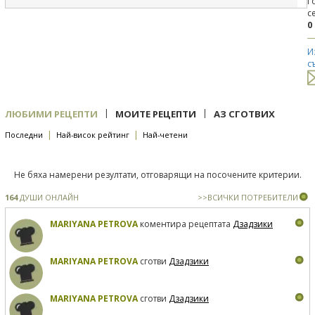
Г
с
0
И
с
|
|
ЛЮБИМИ РЕЦЕПТИ
МОИТЕ РЕЦЕПТИ
АЗ СГОТВИХ
|
|
Последни
Най-висок рейтинг
Най-четени
Не бяха намерени резултати, отговарящи на посочените критерии.
164
ДУШИ ОНЛАЙН
>>ВСИЧКИ ПОТРЕБИТЕЛИ
MARIYANA PETROVA
коментира рецептата
Дзадзики
MARIYANA PETROVA
сготви
Дзадзики
MARIYANA PETROVA
сготви
Дзадзики