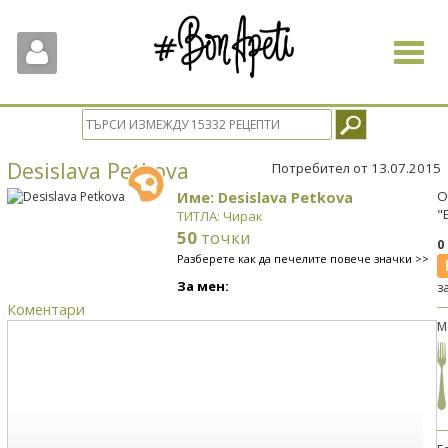
Toggle
navigat
Desislava Petkova
Потребител от 13.07.2015
Име: Desislava Petkova
О
"
ТИТЛА: Чирак
50
точки
0
Разберете как да печелите повече значки >>
За мен:
з
Коментари
М