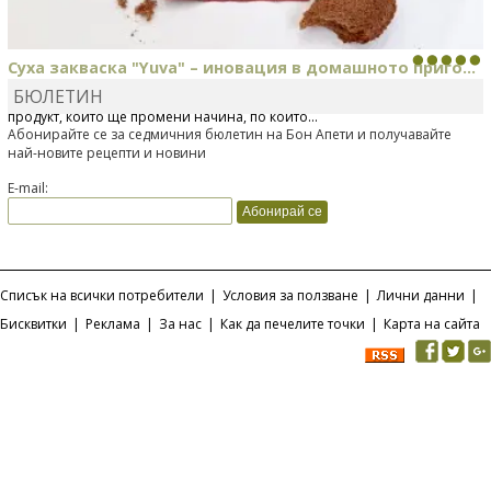
Суха закваска "Yuva" – иновация в домашното приго...
БЮЛЕТИН
Отскоро Лесафр България стартира предлагането на изцяло нов
продукт, който ще промени начина, по който...
Абонирайте се за седмичния бюлетин на Бон Апети и получавайте
най-новите рецепти и новини
E-mail:
Списък на всички потребители
|
Условия за ползване
|
Лични данни
|
Бисквитки
|
Реклама
|
За нас
|
Как да печелите точки
|
Карта на сайта