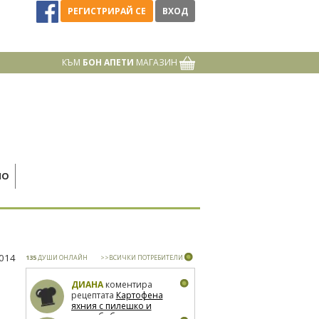
РЕГИСТРИРАЙ СЕ
ВХОД
КЪМ
БОН АПЕТИ
МАГАЗИН
НО
2014
135
ДУШИ ОНЛАЙН
>>ВСИЧКИ ПОТРЕБИТЕЛИ
ДИАНА
коментира
рецептата
Картофена
яхния с пилешко и
зелен боб