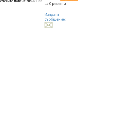
печелите повече значки >>
за 0 рецепти
Изпрати
съобщение: