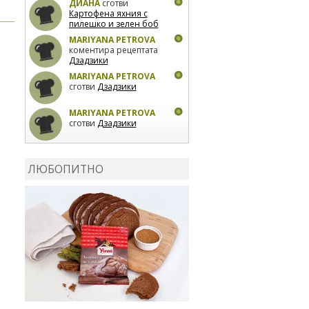
ДИАНА
сготви
Картофена яхния с
пилешко и зелен боб
MARIYANA PETROVA
коментира рецептата
Дзадзики
MARIYANA PETROVA
сготви
Дзадзики
MARIYANA PETROVA
сготви
Дзадзики
КАРДАШЕВ
коментира
рецептата
Сьомга на
ЛЮБОПИТНО
фурна
КАРДАШЕВ
коментира
рецептата
Свински
ребра с печени
картофи