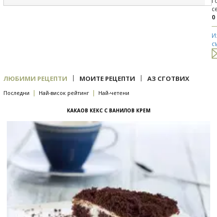
Г
с
0
И
с
|
|
ЛЮБИМИ РЕЦЕПТИ
МОИТЕ РЕЦЕПТИ
АЗ СГОТВИХ
|
|
Последни
Най-висок рейтинг
Най-четени
КАКАОВ КЕКС С ВАНИЛОВ КРЕМ