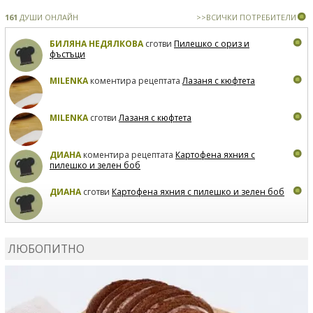
161
ДУШИ ОНЛАЙН
>>ВСИЧКИ ПОТРЕБИТЕЛИ
БИЛЯНА НЕДЯЛКОВА
сготви
Пилешко с ориз и
фъстъци
MILENKA
коментира рецептата
Лазаня с кюфтета
MILENKA
сготви
Лазаня с кюфтета
ДИАНА
коментира рецептата
Картофена яхния с
пилешко и зелен боб
ДИАНА
сготви
Картофена яхния с пилешко и зелен боб
MARIYANA PETROVA
коментира рецептата
Дзадзики
ЛЮБОПИТНО
MARIYANA PETROVA
сготви
Дзадзики