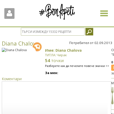
Toggle
navigat
Diana Chalova
Потребител от 02.09.2013
Име: Diana Chalova
О
"
ТИТЛА: Чирак
54
точки
0
Разберете как да печелите повече значки >>
За мен:
з
Коментари
М