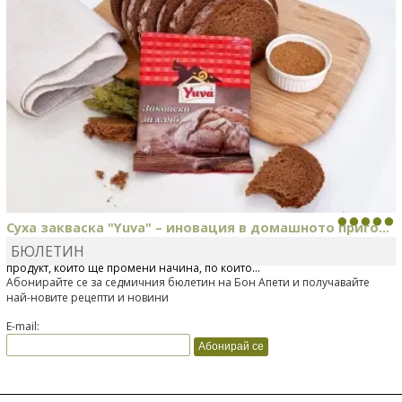
Суха закваска "Yuva" – иновация в домашното приго...
БЮЛЕТИН
Отскоро Лесафр България стартира предлагането на изцяло нов
продукт, който ще промени начина, по който...
Абонирайте се за седмичния бюлетин на Бон Апети и получавайте
най-новите рецепти и новини
E-mail: