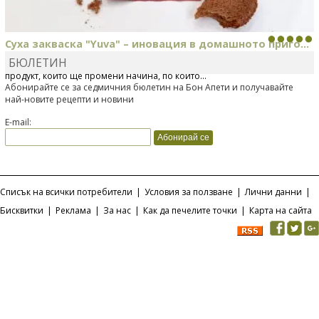
Суха закваска "Yuva" – иновация в домашното приго...
БЮЛЕТИН
Отскоро Лесафр България стартира предлагането на изцяло нов
продукт, който ще промени начина, по който...
Абонирайте се за седмичния бюлетин на Бон Апети и получавайте
най-новите рецепти и новини
E-mail:
Списък на всички потребители
|
Условия за ползване
|
Лични данни
|
Бисквитки
|
Реклама
|
За нас
|
Как да печелите точки
|
Карта на сайта