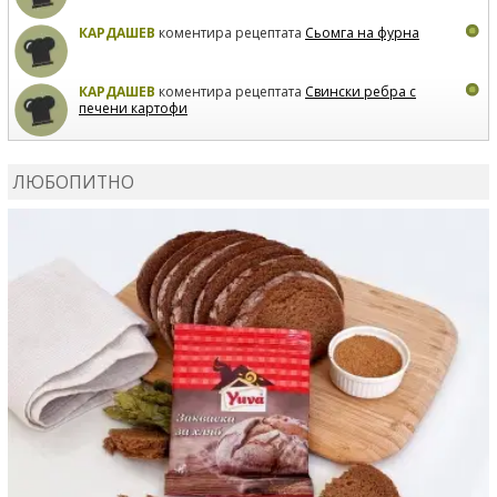
КАРДАШЕВ
коментира рецептата
Сьомга на фурна
КАРДАШЕВ
коментира рецептата
Свински ребра с
печени картофи
ВЛАДИМИРА
сготви
Пилешко с бяло вино и лимон
ЛЮБОПИТНО
MARINA_VITA
коментира рецептата
Киноа със
зеленчуци