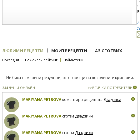
Г
с
0
И
с
|
|
ЛЮБИМИ РЕЦЕПТИ
МОИТЕ РЕЦЕПТИ
АЗ СГОТВИХ
|
|
Последни
Най-висок рейтинг
Най-четени
Не бяха намерени резултати, отговарящи на посочените критерии.
244
ДУШИ ОНЛАЙН
>>ВСИЧКИ ПОТРЕБИТЕЛИ
MARIYANA PETROVA
коментира рецептата
Дзадзики
MARIYANA PETROVA
сготви
Дзадзики
MARIYANA PETROVA
сготви
Дзадзики