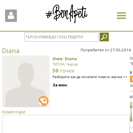
Toggle
navigat
Diana
Потребител от 27.05.2014
Име: Diana
О
"
ТИТЛА: Чирак
50
точки
0
Разберете как да печелите повече значки >>
За мен:
з
М
Коментари