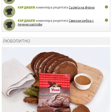
КАРДАШЕВ
коментира рецептата
Сьомга на фурна
КАРДАШЕВ
коментира рецептата
Свински ребра с
печени картофи
ВЛАДИМИРА
сготви
Пилешко с бяло вино и лимон
ЛЮБОПИТНО
MARINA_VITA
коментира рецептата
Киноа със
зеленчуци