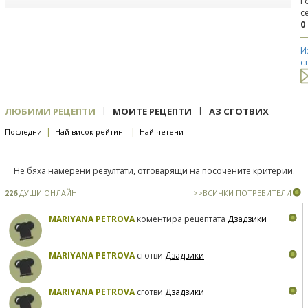
Г
с
0
И
с
|
|
ЛЮБИМИ РЕЦЕПТИ
МОИТЕ РЕЦЕПТИ
АЗ СГОТВИХ
|
|
Последни
Най-висок рейтинг
Най-четени
Не бяха намерени резултати, отговарящи на посочените критерии.
226
ДУШИ ОНЛАЙН
>>ВСИЧКИ ПОТРЕБИТЕЛИ
MARIYANA PETROVA
коментира рецептата
Дзадзики
MARIYANA PETROVA
сготви
Дзадзики
MARIYANA PETROVA
сготви
Дзадзики