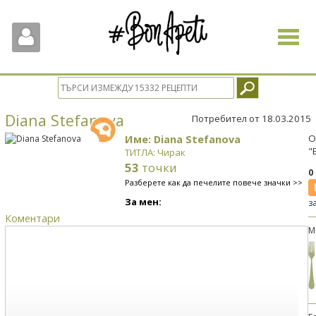
Toggle
navigat
Diana Stefanova
Потребител от 18.03.2015
Име: Diana Stefanova
О
"
ТИТЛА: Чирак
53
точки
0
Разберете как да печелите повече значки >>
За мен:
з
Коментари
М