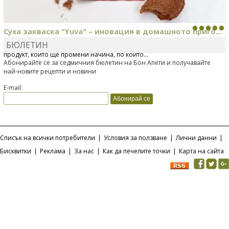
Суха закваска "Yuva" – иновация в домашното приго...
БЮЛЕТИН
Отскоро Лесафр България стартира предлагането на изцяло нов
продукт, който ще промени начина, по който...
Абонирайте се за седмичния бюлетин на Бон Апети и получавайте
най-новите рецепти и новини
E-mail:
Списък на всички потребители
|
Условия за ползване
|
Лични данни
|
Бисквитки
|
Реклама
|
За нас
|
Как да печелите точки
|
Карта на сайта