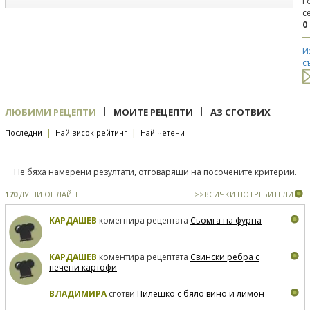
Г
с
0
И
с
|
|
ЛЮБИМИ РЕЦЕПТИ
МОИТЕ РЕЦЕПТИ
АЗ СГОТВИХ
|
|
Последни
Най-висок рейтинг
Най-четени
Не бяха намерени резултати, отговарящи на посочените критерии.
170
ДУШИ ОНЛАЙН
>>ВСИЧКИ ПОТРЕБИТЕЛИ
КАРДАШЕВ
коментира рецептата
Сьомга на фурна
КАРДАШЕВ
коментира рецептата
Свински ребра с
печени картофи
ВЛАДИМИРА
сготви
Пилешко с бяло вино и лимон