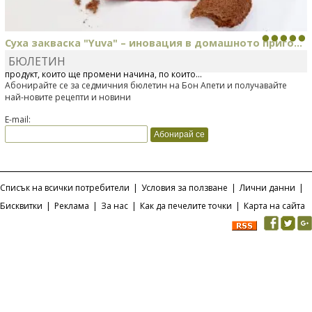
Суха закваска "Yuva" – иновация в домашното приго...
БЮЛЕТИН
Отскоро Лесафр България стартира предлагането на изцяло нов
продукт, който ще промени начина, по който...
Абонирайте се за седмичния бюлетин на Бон Апети и получавайте
най-новите рецепти и новини
E-mail:
Списък на всички потребители
|
Условия за ползване
|
Лични данни
|
Бисквитки
|
Реклама
|
За нас
|
Как да печелите точки
|
Карта на сайта