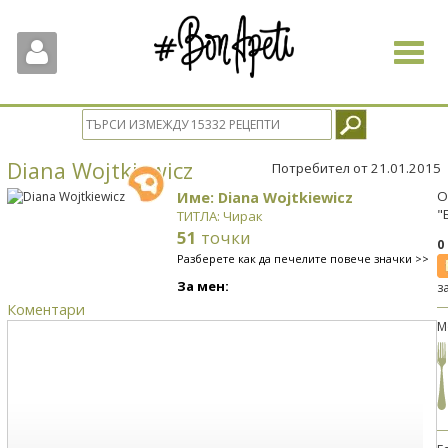
Toggle
navigat
Diana Wojtkiewicz
Потребител от 21.01.2015
Име: Diana Wojtkiewicz
О
"
ТИТЛА: Чирак
51
точки
0
Разберете как да печелите повече значки >>
За мен:
з
Коментари
М