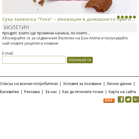
Суха закваска "Yuva" – иновация в домашното приго...
БЮЛЕТИН
Отскоро Лесафр България стартира предлагането на изцяло нов
продукт, който ще промени начина, по който...
Абонирайте се за седмичния бюлетин на Бон Апети и получавайте
най-новите рецепти и новини
E-mail:
Списък на всички потребители
|
Условия за ползване
|
Лични данни
|
Бисквитки
|
Реклама
|
За нас
|
Как да печелите точки
|
Карта на сайта