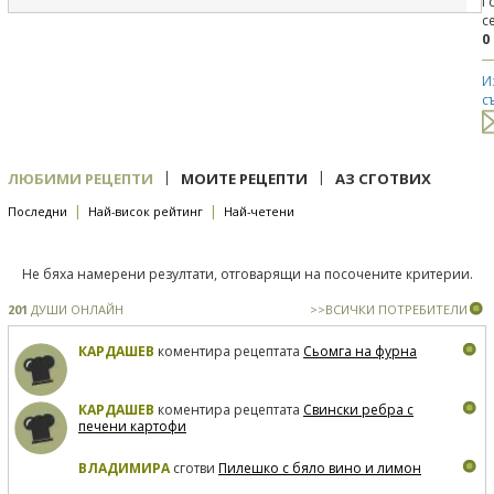
Г
с
0
И
с
|
|
ЛЮБИМИ РЕЦЕПТИ
МОИТЕ РЕЦЕПТИ
АЗ СГОТВИХ
|
|
Последни
Най-висок рейтинг
Най-четени
Не бяха намерени резултати, отговарящи на посочените критерии.
201
ДУШИ ОНЛАЙН
>>ВСИЧКИ ПОТРЕБИТЕЛИ
КАРДАШЕВ
коментира рецептата
Сьомга на фурна
КАРДАШЕВ
коментира рецептата
Свински ребра с
печени картофи
ВЛАДИМИРА
сготви
Пилешко с бяло вино и лимон