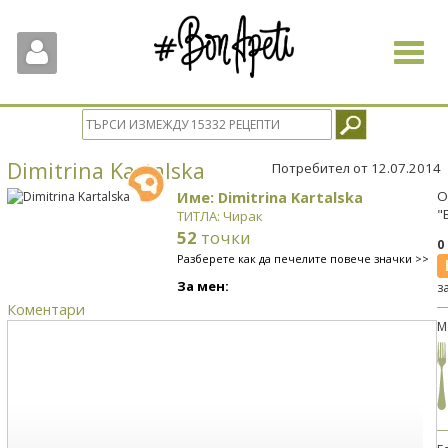
Toggle
navigat
Dimitrina Kartalska
Потребител от 12.07.2014
Име: Dimitrina Kartalska
О
"
ТИТЛА: Чирак
52
точки
0
Разберете как да печелите повече значки >>
За мен:
з
Коментари
М