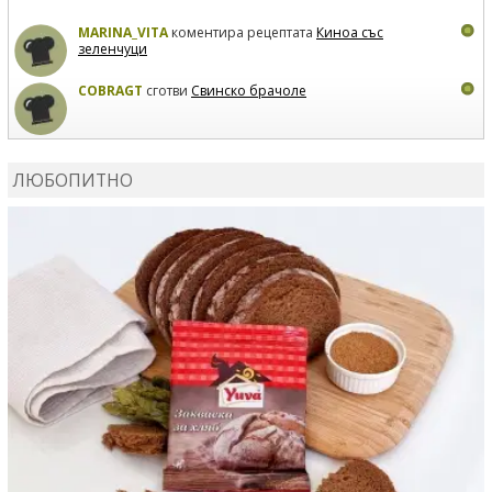
MARINA_VITA
коментира рецептата
Киноа със
зеленчуци
COBRAGT
сготви
Свинско брачоле
EVTEDI
сготви
Печени свински ребра
ЛЮБОПИТНО
DANKOLOVA
сготви
Фокача със синьо сирене, лук и
орехи