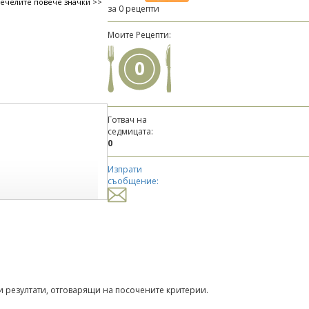
печелите повече значки >>
за 0 рецепти
Моите Рецепти:
0
Готвач на
седмицата:
0
Изпрати
съобщение:
 резултати, отговарящи на посочените критерии.