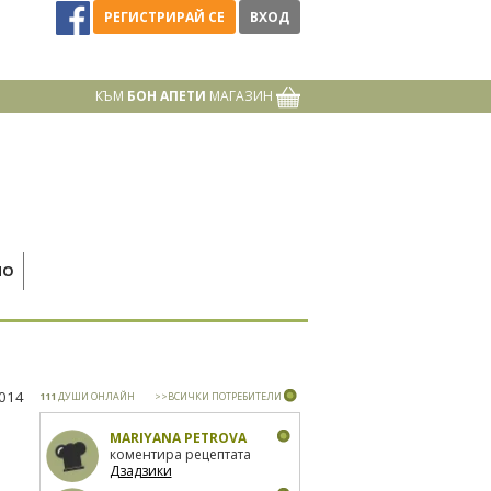
РЕГИСТРИРАЙ СЕ
ВХОД
КЪМ
БОН АПЕТИ
МАГАЗИН
НО
2014
111
ДУШИ ОНЛАЙН
>>ВСИЧКИ ПОТРЕБИТЕЛИ
MARIYANA PETROVA
коментира рецептата
Дзадзики