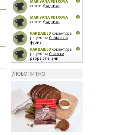
MARIYANA PETROVA
сготви
Дзадзики
MARIYANA PETROVA
сготви
Дзадзики
КАРДАШЕВ
коментира
рецептата
Сьомга на
фурна
КАРДАШЕВ
коментира
рецептата
Свински
ребра с печени
картофи
ВЛАДИМИРА
сготви
Пилешко с бяло вино и
ЛЮБОПИТНО
лимон
MARINA_VITA
коментира рецептата
Киноа със зеленчуци