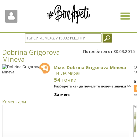
Toggle
navigat
Dobrina Grigorova
Потребител от 30.03.2015
Mineva
Име: Dobrina Grigorova Mineva
О
"
ТИТЛА: Чирак
54
точки
0
Разберете как да печелите повече значки >>
За мен:
з
Коментари
М