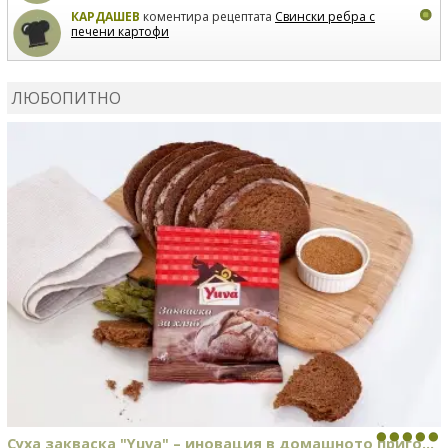
КАРДАШЕВ
коментира рецептата
Свински ребра с
печени картофи
ВЛАДИМИРА
сготви
Пилешко с бяло вино и лимон
ЛЮБОПИТНО
MARINA_VITA
коментира рецептата
Киноа със
зеленчуци
Суха закваска "Yuva" – иновация в домашното приго...