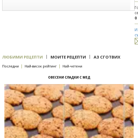
Г
с
0
И
с
|
|
ЛЮБИМИ РЕЦЕПТИ
МОИТЕ РЕЦЕПТИ
АЗ СГОТВИХ
|
|
Последни
Най-висок рейтинг
Най-четени
ОВЕСЕНИ СЛАДКИ С МЕД