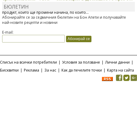
БЮЛЕТИН
Отскоро Лесафр България стартира предлагането на изцяло нов
продукт, който ще промени начина, по който...
Абонирайте се за седмичния бюлетин на Бон Апети и получавайте
най-новите рецепти и новини
E-mail:
Списък на всички потребители
|
Условия за ползване
|
Лични данни
|
Бисквитки
|
Реклама
|
За нас
|
Как да печелите точки
|
Карта на сайта