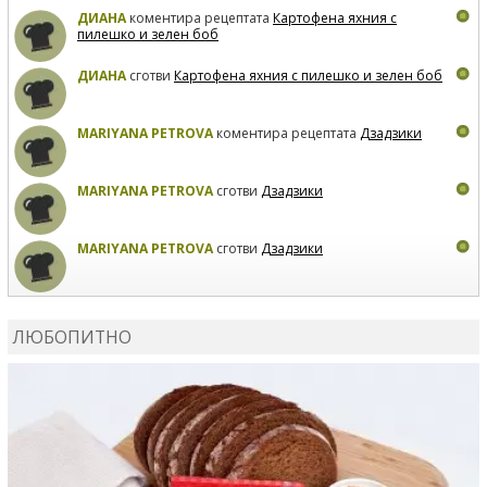
ДИАНА
коментира рецептата
Картофена яхния с
пилешко и зелен боб
ДИАНА
сготви
Картофена яхния с пилешко и зелен боб
MARIYANA PETROVA
коментира рецептата
Дзадзики
MARIYANA PETROVA
сготви
Дзадзики
MARIYANA PETROVA
сготви
Дзадзики
КАРДАШЕВ
коментира рецептата
Сьомга на фурна
ЛЮБОПИТНО
КАРДАШЕВ
коментира рецептата
Свински ребра с
печени картофи