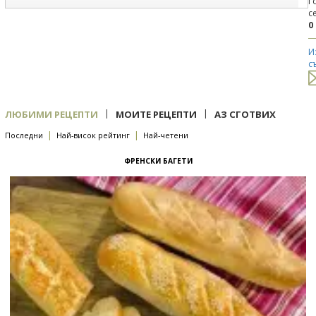
Г
с
0
И
с
|
|
ЛЮБИМИ РЕЦЕПТИ
МОИТЕ РЕЦЕПТИ
АЗ СГОТВИХ
|
|
Последни
Най-висок рейтинг
Най-четени
ФРЕНСКИ БАГЕТИ