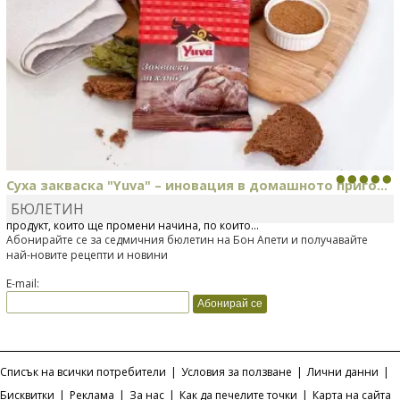
Суха закваска "Yuva" – иновация в домашното приго...
БЮЛЕТИН
Отскоро Лесафр България стартира предлагането на изцяло нов
продукт, който ще промени начина, по който...
Абонирайте се за седмичния бюлетин на Бон Апети и получавайте
най-новите рецепти и новини
E-mail:
Списък на всички потребители
|
Условия за ползване
|
Лични данни
|
Бисквитки
|
Реклама
|
За нас
|
Как да печелите точки
|
Карта на сайта