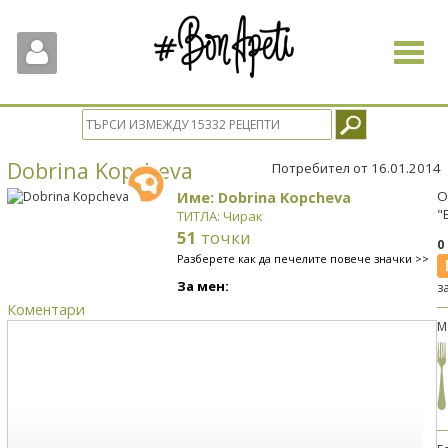
Toggle
navigat
Dobrina Kopcheva
Потребител от 16.01.2014
Име: Dobrina Kopcheva
О
"
ТИТЛА: Чирак
51
точки
0
Разберете как да печелите повече значки >>
За мен:
з
Коментари
М