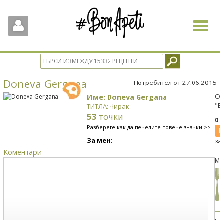
Toggle
navigat
Doneva Gergana
Потребител от 27.06.2015
Име: Doneva Gergana
О
"
ТИТЛА: Чирак
53
точки
0
Разберете как да печелите повече значки >>
За мен:
з
Коментари
М