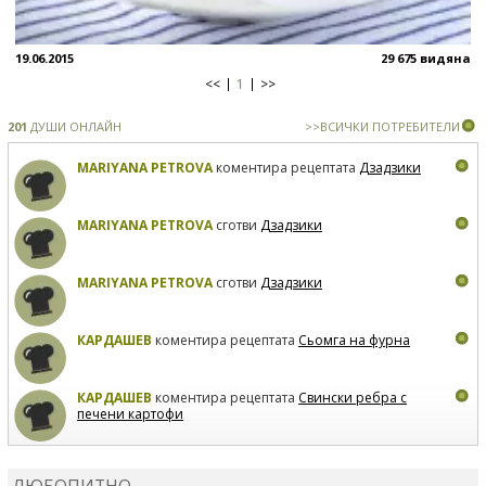
19.06.2015
29 675 видяна
<<
1
>>
201
ДУШИ ОНЛАЙН
>>ВСИЧКИ ПОТРЕБИТЕЛИ
MARIYANA PETROVA
коментира рецептата
Дзадзики
MARIYANA PETROVA
сготви
Дзадзики
MARIYANA PETROVA
сготви
Дзадзики
КАРДАШЕВ
коментира рецептата
Сьомга на фурна
КАРДАШЕВ
коментира рецептата
Свински ребра с
печени картофи
ВЛАДИМИРА
сготви
Пилешко с бяло вино и лимон
ЛЮБОПИТНО