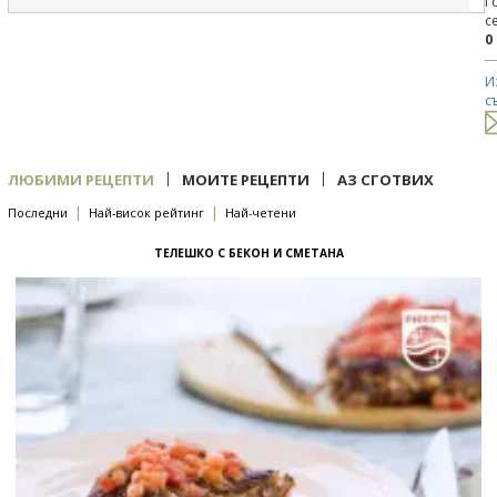
Г
с
0
И
с
|
|
ЛЮБИМИ РЕЦЕПТИ
МОИТЕ РЕЦЕПТИ
АЗ СГОТВИХ
|
|
Последни
Най-висок рейтинг
Най-четени
ТЕЛЕШКО С БЕКОН И СМЕТАНА