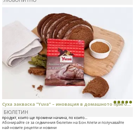
MARINA_VITA
коментира рецептата
Киноа със
зеленчуци
Суха закваска "Yuva" – иновация в домашното приго...
БЮЛЕТИН
Отскоро Лесафр България стартира предлагането на изцяло нов
продукт, който ще промени начина, по който...
Абонирайте се за седмичния бюлетин на Бон Апети и получавайте
най-новите рецепти и новини