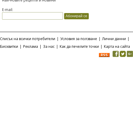
най-новите рецепти и новини
E-mail:
Списък на всички потребители
|
Условия за ползване
|
Лични данни
|
Бисквитки
|
Реклама
|
За нас
|
Как да печелите точки
|
Карта на сайта