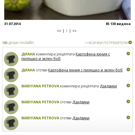
31.07.2014
85 138 видяна
<<
1
>>
185
ДУШИ ОНЛАЙН
>>ВСИЧКИ ПОТРЕБИТЕЛИ
ДИАНА
коментира рецептата
Картофена яхния с
пилешко и зелен боб
ДИАНА
сготви
Картофена яхния с пилешко и зелен боб
MARIYANA PETROVA
коментира рецептата
Дзадзики
MARIYANA PETROVA
сготви
Дзадзики
MARIYANA PETROVA
сготви
Дзадзики
КАРДАШЕВ
коментира рецептата
Сьомга на фурна