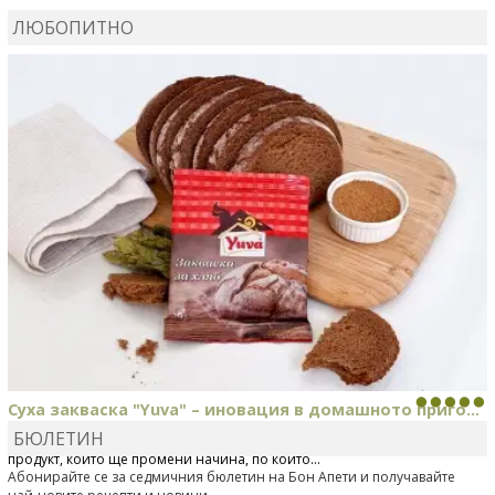
ЛЮБОПИТНО
КАРДАШЕВ
коментира рецептата
Свински ребра с
печени картофи
Суха закваска "Yuva" – иновация в домашното приго...
БЮЛЕТИН
Отскоро Лесафр България стартира предлагането на изцяло нов
продукт, който ще промени начина, по който...
Абонирайте се за седмичния бюлетин на Бон Апети и получавайте