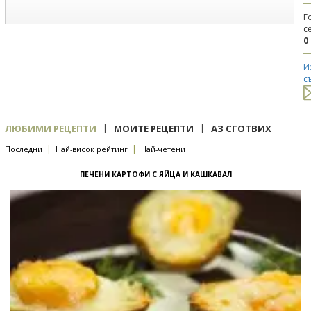
Г
с
0
И
с
|
|
ЛЮБИМИ РЕЦЕПТИ
МОИТЕ РЕЦЕПТИ
АЗ СГОТВИХ
|
|
Последни
Най-висок рейтинг
Най-четени
ПЕЧЕНИ КАРТОФИ С ЯЙЦА И КАШКАВАЛ