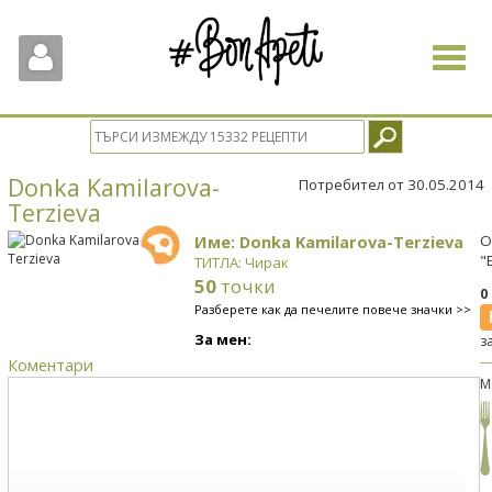
Toggle
navigat
Donka Kamilarova-
Потребител от 30.05.2014
Terzieva
Име: Donka Kamilarova-Terzieva
О
"
ТИТЛА: Чирак
50
точки
0
Разберете как да печелите повече значки >>
За мен:
з
Коментари
М