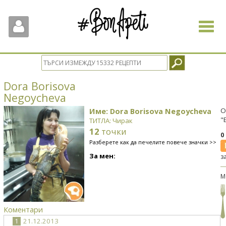
Toggle
navigat
Dora Borisova
Negoycheva
Име: Dora Borisova Negoycheva
О
"
ТИТЛА: Чирак
12
точки
0
Разберете как да печелите повече значки >>
За мен:
з
М
Коментари
1
21.12.2013