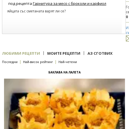
под рецепта
Гарнитура за месо с броколи и карфиол
Г
яйцата със сметаната варят ли се?
с
0
И
с
|
|
ЛЮБИМИ РЕЦЕПТИ
МОИТЕ РЕЦЕПТИ
АЗ СГОТВИХ
|
|
Последни
Най-висок рейтинг
Най-четени
БАКЛАВА НА ЛАЛЕТА