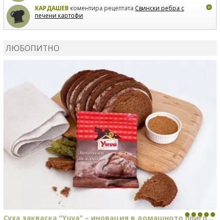
КАРДАШЕВ
коментира рецептата
Свински ребра с
печени картофи
ВЛАДИМИРА
сготви
Пилешко с бяло вино и лимон
ЛЮБОПИТНО
MARINA_VITA
коментира рецептата
Киноа със
зеленчуци
Суха закваска "Yuva" – иновация в домашното приго...