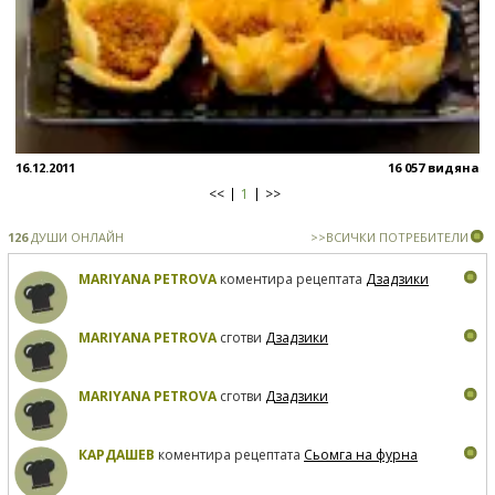
16.12.2011
16 057 видяна
<<
1
>>
126
ДУШИ ОНЛАЙН
>>ВСИЧКИ ПОТРЕБИТЕЛИ
MARIYANA PETROVA
коментира рецептата
Дзадзики
MARIYANA PETROVA
сготви
Дзадзики
MARIYANA PETROVA
сготви
Дзадзики
КАРДАШЕВ
коментира рецептата
Сьомга на фурна