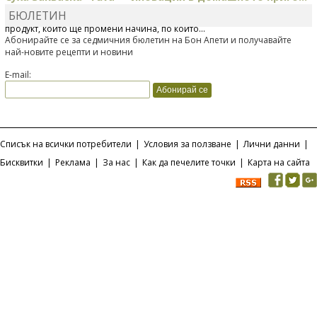
БЮЛЕТИН
Отскоро Лесафр България стартира предлагането на изцяло нов
продукт, който ще промени начина, по който...
Абонирайте се за седмичния бюлетин на Бон Апети и получавайте
най-новите рецепти и новини
E-mail:
Списък на всички потребители
|
Условия за ползване
|
Лични данни
|
Бисквитки
|
Реклама
|
За нас
|
Как да печелите точки
|
Карта на сайта