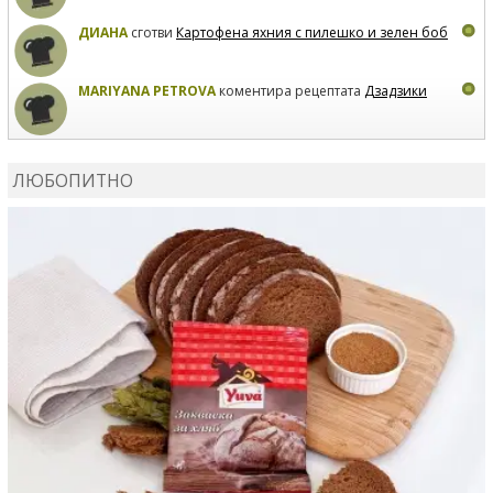
ДИАНА
сготви
Картофена яхния с пилешко и зелен боб
MARIYANA PETROVA
коментира рецептата
Дзадзики
MARIYANA PETROVA
сготви
Дзадзики
ЛЮБОПИТНО
MARIYANA PETROVA
сготви
Дзадзики