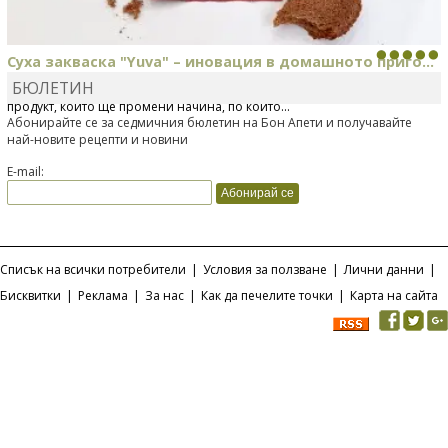
Суха закваска "Yuva" – иновация в домашното приго...
БЮЛЕТИН
Отскоро Лесафр България стартира предлагането на изцяло нов
продукт, който ще промени начина, по който...
Абонирайте се за седмичния бюлетин на Бон Апети и получавайте
най-новите рецепти и новини
E-mail:
Списък на всички потребители
|
Условия за ползване
|
Лични данни
|
Бисквитки
|
Реклама
|
За нас
|
Как да печелите точки
|
Карта на сайта