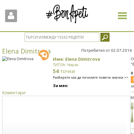
Toggle
navigat
Elena Dimitrova
Потребител от 02.07.2014
Име: Elena Dimitrova
О
"
ТИТЛА: Чирак
54
точки
0
Разберете как да печелите повече значки >>
За мен:
з
Коментари
М