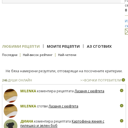
Г
с
0
И
с
|
|
ЛЮБИМИ РЕЦЕПТИ
МОИТЕ РЕЦЕПТИ
АЗ СГОТВИХ
|
|
Последни
Най-висок рейтинг
Най-четени
Не бяха намерени резултати, отговарящи на посочените критерии.
246
ДУШИ ОНЛАЙН
>>ВСИЧКИ ПОТРЕБИТЕЛИ
MILENKA
коментира рецептата
Лазаня с кюфтета
MILENKA
сготви
Лазаня с кюфтета
ДИАНА
коментира рецептата
Картофена яхния с
пилешко и зелен боб