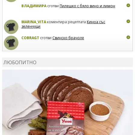
ВЛАДИМИРА
сготви
Пилешко с бяло вино и лимон
MARINA_VITA
коментира рецептата
Киноа със
зеленчуци
COBRAGT
сготви
Свинско брачоле
EVTEDI
сготви
Печени свински ребра
ЛЮБОПИТНО
DANKOLOVA
сготви
Фокача със синьо сирене, лук и
орехи