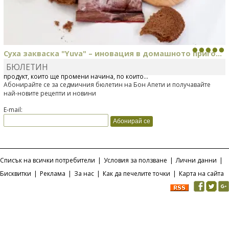
Суха закваска "Yuva" – иновация в домашното приго...
БЮЛЕТИН
Отскоро Лесафр България стартира предлагането на изцяло нов
продукт, който ще промени начина, по който...
Абонирайте се за седмичния бюлетин на Бон Апети и получавайте
най-новите рецепти и новини
E-mail:
Списък на всички потребители
|
Условия за ползване
|
Лични данни
|
Бисквитки
|
Реклама
|
За нас
|
Как да печелите точки
|
Карта на сайта