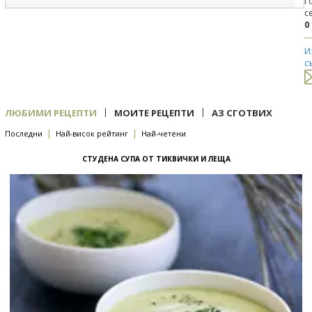
Г
с
0
И
с
|
|
ЛЮБИМИ РЕЦЕПТИ
МОИТЕ РЕЦЕПТИ
АЗ СГОТВИХ
|
|
Последни
Най-висок рейтинг
Най-четени
СТУДЕНА СУПА ОТ ТИКВИЧКИ И ЛЕЩА