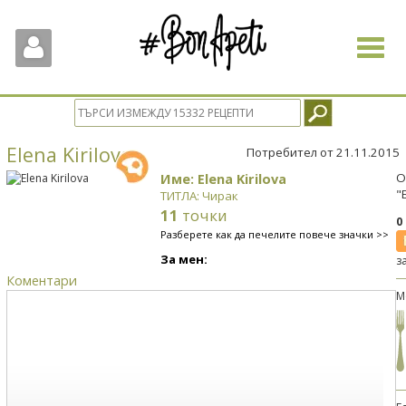
Toggle
navigat
Elena Kirilova
Потребител от 21.11.2015
Име: Elena Kirilova
О
"
ТИТЛА: Чирак
11
точки
0
Разберете как да печелите повече значки >>
За мен:
з
Коментари
М