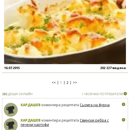
16.07.2015
202 227 видяна
<<
1
2
>>
282
ДУШИ ОНЛАЙН
>>ВСИЧКИ ПОТРЕБИТЕЛИ
КАРДАШЕВ
коментира рецептата
Сьомга на фурна
КАРДАШЕВ
коментира рецептата
Свински ребра с
печени картофи