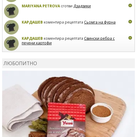
MARIYANA PETROVA
сготви
Дзадзики
КАРДАШЕВ
коментира рецептата
Сьомга на фурна
КАРДАШЕВ
коментира рецептата
Свински ребра с
печени картофи
ВЛАДИМИРА
сготви
Пилешко с бяло вино и лимон
ЛЮБОПИТНО
MARINA_VITA
коментира рецептата
Киноа със
зеленчуци