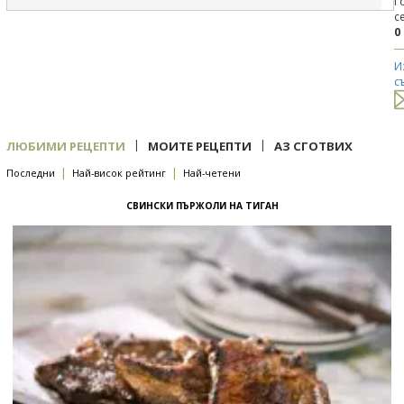
Г
с
0
И
с
|
|
ЛЮБИМИ РЕЦЕПТИ
МОИТЕ РЕЦЕПТИ
АЗ СГОТВИХ
|
|
Последни
Най-висок рейтинг
Най-четени
СВИНСКИ ПЪРЖОЛИ НА ТИГАН