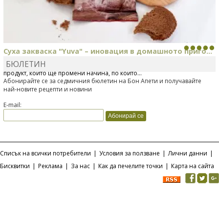
Суха закваска "Yuva" – иновация в домашното приго...
БЮЛЕТИН
Отскоро Лесафр България стартира предлагането на изцяло нов
продукт, който ще промени начина, по който...
Абонирайте се за седмичния бюлетин на Бон Апети и получавайте
най-новите рецепти и новини
E-mail:
Списък на всички потребители
|
Условия за ползване
|
Лични данни
|
Бисквитки
|
Реклама
|
За нас
|
Как да печелите точки
|
Карта на сайта