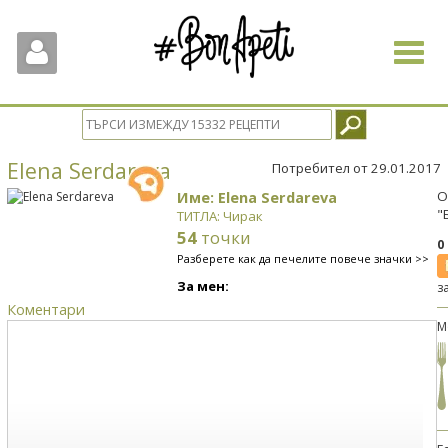
Toggle
navigat
Elena Serdareva
Потребител от 29.01.2017
Име: Elena Serdareva
О
"
ТИТЛА: Чирак
54
точки
0
Разберете как да печелите повече значки >>
За мен:
з
Коментари
М