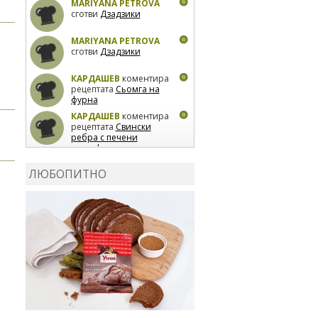
MARIYANA PETROVA
сготви
Дзадзики
MARIYANA PETROVA
сготви
Дзадзики
КАРДАШЕВ
коментира
рецептата
Сьомга на
фурна
КАРДАШЕВ
коментира
рецептата
Свински
ребра с печени
картофи
ВЛАДИМИРА
сготви
Пилешко с бяло вино и
ЛЮБОПИТНО
лимон
MARINA_VITA
коментира рецептата
Киноа със зеленчуци