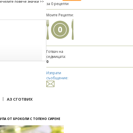
печелите повече значки >>
за 0 рецепти
Моите Рецепти:
0
Готвач на
седмицата:
0
Изпрати
съобщение:
|
АЗ СГОТВИХ
УПА ОТ БРОКОЛИ С ТОПЕНО СИРЕНЕ