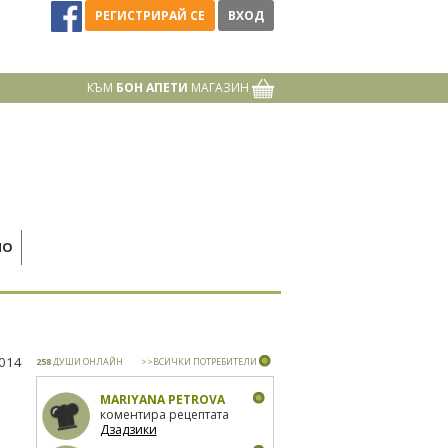
РЕГИСТРИРАЙ СЕ
ВХОД
КЪМ
БОН АПЕТИ
МАГАЗИН
НО
2014
258
ДУШИ ОНЛАЙН
>>ВСИЧКИ ПОТРЕБИТЕЛИ
MARIYANA PETROVA
коментира рецептата
Дзадзики