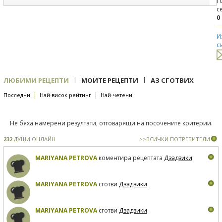
Г
с
0
И
с
|
|
ЛЮБИМИ РЕЦЕПТИ
МОИТЕ РЕЦЕПТИ
АЗ СГОТВИХ
|
|
Последни
Най-висок рейтинг
Най-четени
Не бяха намерени резултати, отговарящи на посочените критерии.
232
ДУШИ ОНЛАЙН
>>ВСИЧКИ ПОТРЕБИТЕЛИ
MARIYANA PETROVA
коментира рецептата
Дзадзики
MARIYANA PETROVA
сготви
Дзадзики
MARIYANA PETROVA
сготви
Дзадзики