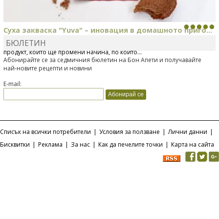
Суха закваска "Yuva" – иновация в домашното приго...
БЮЛЕТИН
Отскоро Лесафр България стартира предлагането на изцяло нов
продукт, който ще промени начина, по който...
Абонирайте се за седмичния бюлетин на Бон Апети и получавайте
най-новите рецепти и новини
E-mail:
Списък на всички потребители
|
Условия за ползване
|
Лични данни
|
Бисквитки
|
Реклама
|
За нас
|
Как да печелите точки
|
Карта на сайта