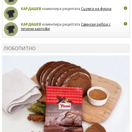
КАРДАШЕВ
коментира рецептата
Сьомга на фурна
КАРДАШЕВ
коментира рецептата
Свински ребра с
печени картофи
ВЛАДИМИРА
сготви
Пилешко с бяло вино и лимон
ЛЮБОПИТНО
MARINA_VITA
коментира рецептата
Киноа със
зеленчуци