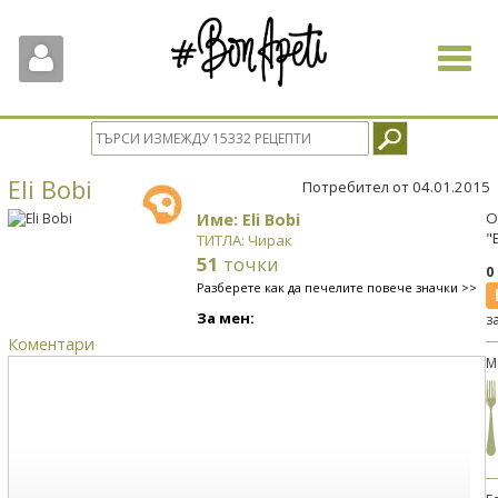
Toggle
navigat
Eli Bobi
Потребител от 04.01.2015
Име: Eli Bobi
О
"
ТИТЛА: Чирак
51
точки
0
Разберете как да печелите повече значки >>
За мен:
з
Коментари
М