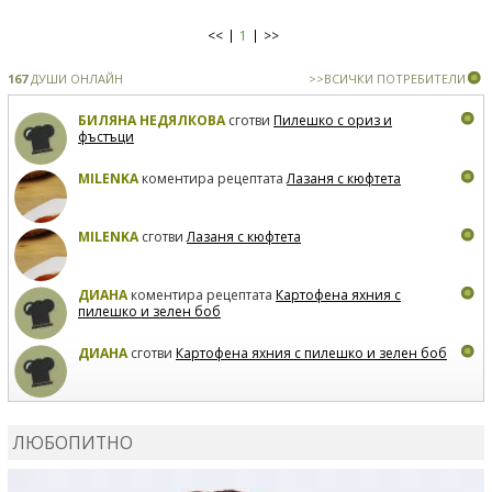
<<
1
>>
167
ДУШИ ОНЛАЙН
>>ВСИЧКИ ПОТРЕБИТЕЛИ
БИЛЯНА НЕДЯЛКОВА
сготви
Пилешко с ориз и
фъстъци
MILENKA
коментира рецептата
Лазаня с кюфтета
MILENKA
сготви
Лазаня с кюфтета
ДИАНА
коментира рецептата
Картофена яхния с
пилешко и зелен боб
ДИАНА
сготви
Картофена яхния с пилешко и зелен боб
MARIYANA PETROVA
коментира рецептата
Дзадзики
ЛЮБОПИТНО
MARIYANA PETROVA
сготви
Дзадзики