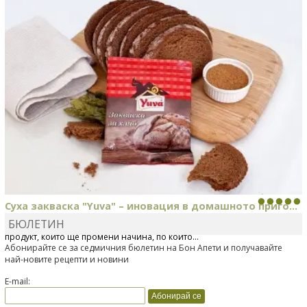
Суха закваска "Yuva" – иновация в домашното приго...
БЮЛЕТИН
Отскоро Лесафр България стартира предлагането на изцяло нов
продукт, който ще промени начина, по който...
Абонирайте се за седмичния бюлетин на Бон Апети и получавайте
най-новите рецепти и новини
E-mail: