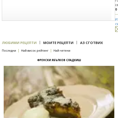
Г
с
0
И
с
|
|
ЛЮБИМИ РЕЦЕПТИ
МОИТЕ РЕЦЕПТИ
АЗ СГОТВИХ
|
|
Последни
Най-висок рейтинг
Най-четени
ФРЕНСКИ ЯБЪЛКОВ СЛАДКИШ