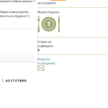
печелите повече значки >>
за 0 рецепти
бвам нови рецепти,
Моите Рецепти:
епента на трудност :)
1
Готвач на
седмицата:
0
Изпрати
съобщение:
|
АЗ СГОТВИХ