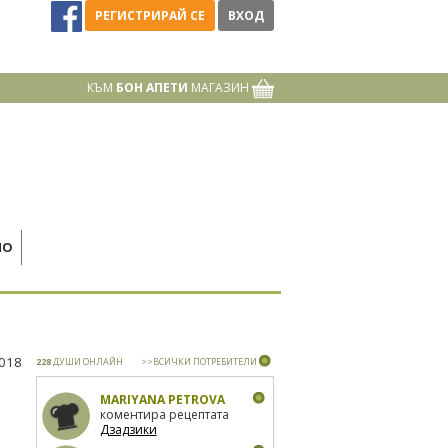
РЕГИСТРИРАЙ СЕ
ВХОД
КЪМ
БОН АПЕТИ
МАГАЗИН
НО
2018
228
ДУШИ ОНЛАЙН
>>ВСИЧКИ ПОТРЕБИТЕЛИ
MARIYANA PETROVA
коментира рецептата
Дзадзики