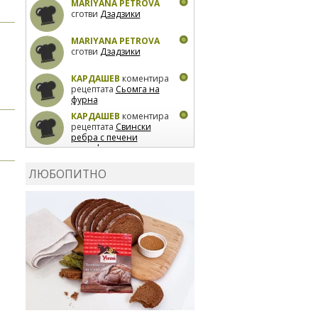
MARIYANA PETROVA
сготви
Дзадзики
MARIYANA PETROVA
сготви
Дзадзики
КАРДАШЕВ
коментира
рецептата
Сьомга на
фурна
КАРДАШЕВ
коментира
рецептата
Свински
ребра с печени
картофи
ВЛАДИМИРА
сготви
Пилешко с бяло вино и
ЛЮБОПИТНО
лимон
MARINA_VITA
коментира рецептата
Киноа със зеленчуци