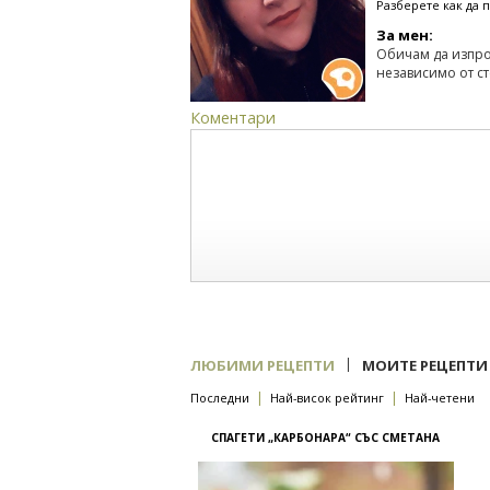
Разберете как да 
За мен:
Обичам да изпро
независимо от ст
Коментари
|
ЛЮБИМИ РЕЦЕПТИ
МОИТЕ РЕЦЕПТИ
|
|
Последни
Най-висок рейтинг
Най-четени
СПАГЕТИ „КАРБОНАРА“ СЪС СМЕТАНА