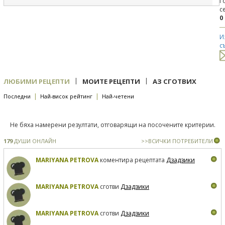
Г
с
0
И
с
|
|
ЛЮБИМИ РЕЦЕПТИ
МОИТЕ РЕЦЕПТИ
АЗ СГОТВИХ
|
|
Последни
Най-висок рейтинг
Най-четени
Не бяха намерени резултати, отговарящи на посочените критерии.
179
ДУШИ ОНЛАЙН
>>ВСИЧКИ ПОТРЕБИТЕЛИ
MARIYANA PETROVA
коментира рецептата
Дзадзики
MARIYANA PETROVA
сготви
Дзадзики
MARIYANA PETROVA
сготви
Дзадзики