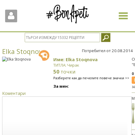
Toggle
navigat
Elka Stoqnova
Потребител от 20.08.2014
Име: Elka Stoqnova
О
"
ТИТЛА: Чирак
50
точки
0
Разберете как да печелите повече значки >>
За мен:
з
Коментари
М