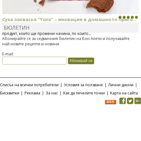
Суха закваска "Yuva" – иновация в домашното приго...
БЮЛЕТИН
Отскоро Лесафр България стартира предлагането на изцяло нов
продукт, който ще промени начина, по който...
Абонирайте се за седмичния бюлетин на Бон Апети и получавайте
най-новите рецепти и новини
E-mail:
Списък на всички потребители
|
Условия за ползване
|
Лични данни
|
Бисквитки
|
Реклама
|
За нас
|
Как да печелите точки
|
Карта на сайта