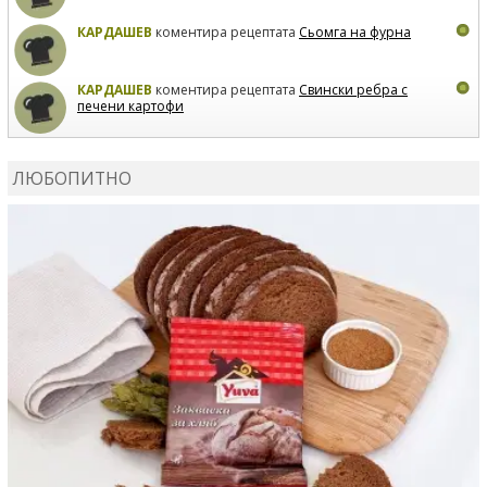
КАРДАШЕВ
коментира рецептата
Сьомга на фурна
КАРДАШЕВ
коментира рецептата
Свински ребра с
печени картофи
ВЛАДИМИРА
сготви
Пилешко с бяло вино и лимон
ЛЮБОПИТНО
MARINA_VITA
коментира рецептата
Киноа със
зеленчуци