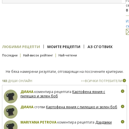
Г
с
0
И
с
|
|
ЛЮБИМИ РЕЦЕПТИ
МОИТЕ РЕЦЕПТИ
АЗ СГОТВИХ
|
|
Последни
Най-висок рейтинг
Най-четени
Не бяха намерени резултати, отговарящи на посочените критерии.
183
ДУШИ ОНЛАЙН
>>ВСИЧКИ ПОТРЕБИТЕЛИ
ДИАНА
коментира рецептата
Картофена яхния с
пилешко и зелен боб
ДИАНА
сготви
Картофена яхния с пилешко и зелен боб
MARIYANA PETROVA
коментира рецептата
Дзадзики