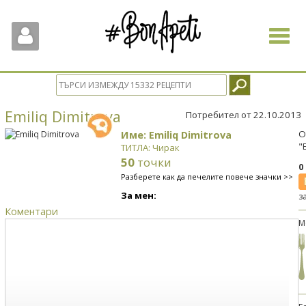
Toggle
navigat
Emiliq Dimitrova
Потребител от 22.10.2013
Име: Emiliq Dimitrova
О
"
ТИТЛА: Чирак
50
точки
0
Разберете как да печелите повече значки >>
За мен:
з
Коментари
М