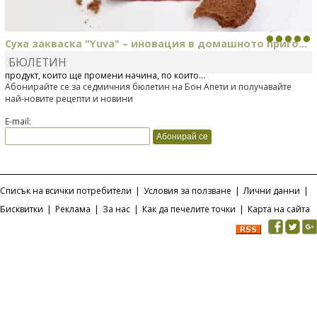
Суха закваска "Yuva" – иновация в домашното приго...
БЮЛЕТИН
Отскоро Лесафр България стартира предлагането на изцяло нов
продукт, който ще промени начина, по който...
Абонирайте се за седмичния бюлетин на Бон Апети и получавайте
най-новите рецепти и новини
E-mail:
Списък на всички потребители
|
Условия за ползване
|
Лични данни
|
Бисквитки
|
Реклама
|
За нас
|
Как да печелите точки
|
Карта на сайта