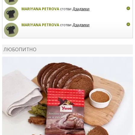
MARIYANA PETROVA
сготви
Дзадзики
MARIYANA PETROVA
сготви
Дзадзики
КАРДАШЕВ
коментира рецептата
Сьомга на фурна
ЛЮБОПИТНО
КАРДАШЕВ
коментира рецептата
Свински ребра с
печени картофи