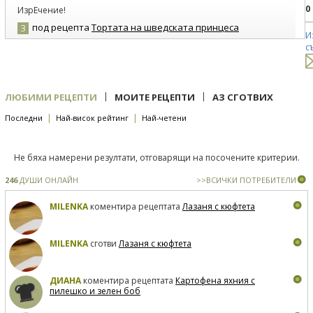
0
ИзрЕчение!
под рецепта
Тортата на шведската принцеса
3
И
ова ли е оригиналната рецепта,защото съм купувала торта със
с
същото име от сл."Вила Росиче"(София) и не беше съвсем
същата; само беше покрита отгоре по същия начин с марципан?
|
|
ЛЮБИМИ РЕЦЕПТИ
МОИТЕ РЕЦЕПТИ
АЗ СГОТВИХ
|
|
Последни
Най-висок рейтинг
Най-четени
Не бяха намерени резултати, отговарящи на посочените критерии.
246
ДУШИ ОНЛАЙН
>>ВСИЧКИ ПОТРЕБИТЕЛИ
MILENKA
коментира рецептата
Лазаня с кюфтета
MILENKA
сготви
Лазаня с кюфтета
ДИАНА
коментира рецептата
Картофена яхния с
пилешко и зелен боб