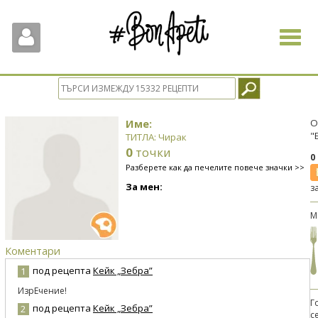
Toggle
navigat
Име:
О
"
ТИТЛА: Чирак
0
точки
0
Разберете как да печелите повече значки >>
За мен:
з
М
Коментари
под рецепта
Кейк „Зебра”
1
ИзрЕчение!
Г
под рецепта
Кейк „Зебра”
2
с