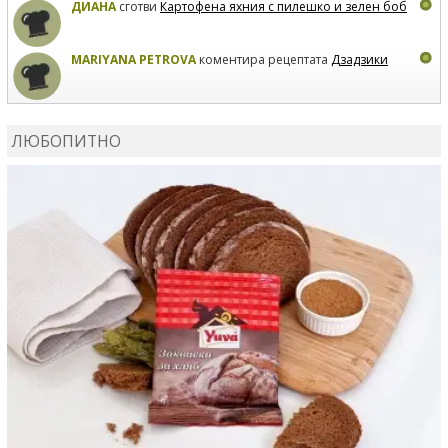
ДИАНА
сготви
Картофена яхния с пилешко и зелен боб
MARIYANA PETROVA
коментира рецептата
Дзадзики
MARIYANA PETROVA
сготви
Дзадзики
ЛЮБОПИТНО
MARIYANA PETROVA
сготви
Дзадзики