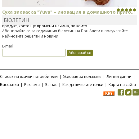
Суха закваска "Yuva" – иновация в домашното приго...
БЮЛЕТИН
Отскоро Лесафр България стартира предлагането на изцяло нов
продукт, който ще промени начина, по който...
Абонирайте се за седмичния бюлетин на Бон Апети и получавайте
най-новите рецепти и новини
E-mail:
Списък на всички потребители
|
Условия за ползване
|
Лични данни
|
Бисквитки
|
Реклама
|
За нас
|
Как да печелите точки
|
Карта на сайта