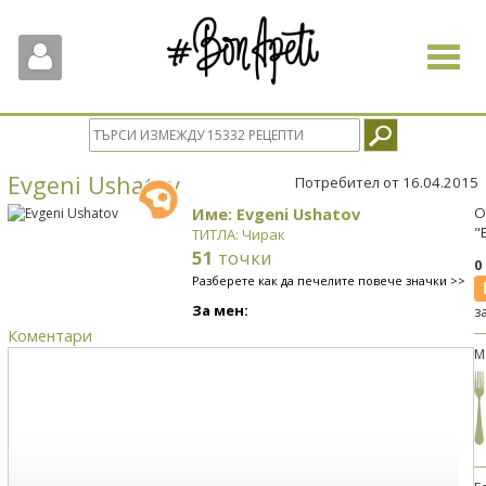
Toggle
navigat
Evgeni Ushatov
Потребител от 16.04.2015
Име: Evgeni Ushatov
О
"
ТИТЛА: Чирак
51
точки
0
Разберете как да печелите повече значки >>
За мен:
з
Коментари
М