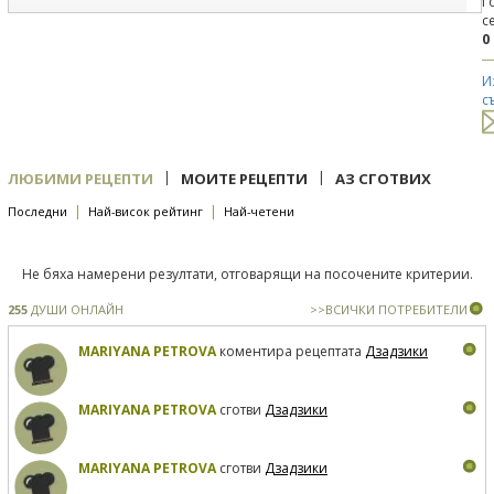
Г
с
0
И
с
|
|
ЛЮБИМИ РЕЦЕПТИ
МОИТЕ РЕЦЕПТИ
АЗ СГОТВИХ
|
|
Последни
Най-висок рейтинг
Най-четени
Не бяха намерени резултати, отговарящи на посочените критерии.
255
ДУШИ ОНЛАЙН
>>ВСИЧКИ ПОТРЕБИТЕЛИ
MARIYANA PETROVA
коментира рецептата
Дзадзики
MARIYANA PETROVA
сготви
Дзадзики
MARIYANA PETROVA
сготви
Дзадзики