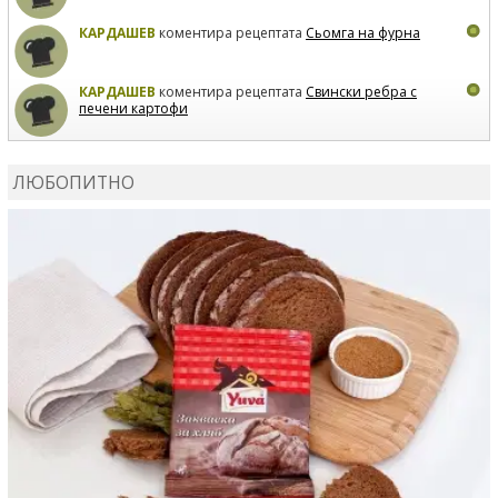
КАРДАШЕВ
коментира рецептата
Сьомга на фурна
КАРДАШЕВ
коментира рецептата
Свински ребра с
печени картофи
ВЛАДИМИРА
сготви
Пилешко с бяло вино и лимон
ЛЮБОПИТНО
MARINA_VITA
коментира рецептата
Киноа със
зеленчуци