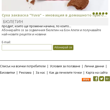
Суха закваска "Yuva" – иновация в домашното приго...
БЮЛЕТИН
Отскоро Лесафр България стартира предлагането на изцяло нов
продукт, който ще промени начина, по който...
Абонирайте се за седмичния бюлетин на Бон Апети и получавайте
най-новите рецепти и новини
E-mail:
Списък на всички потребители
|
Условия за ползване
|
Лични данни
|
Бисквитки
|
Реклама
|
За нас
|
Как да печелите точки
|
Карта на сайта