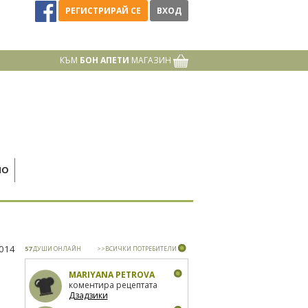
РЕГИСТРИРАЙ СЕ
ВХОД
КЪМ
БОН АПЕТИ
МАГАЗИН
НО
2014
57
ДУШИ ОНЛАЙН
>>ВСИЧКИ ПОТРЕБИТЕЛИ
MARIYANA PETROVA
коментира рецептата
Дзадзики