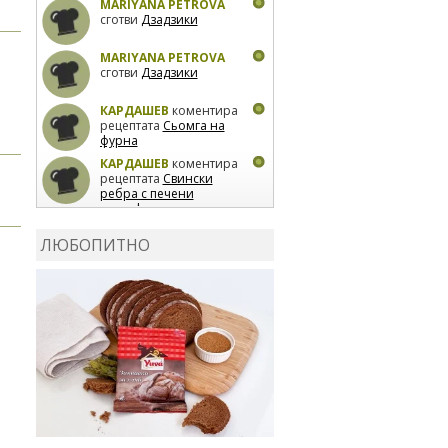
MARIYANA PETROVA
сготви
Дзадзики
MARIYANA PETROVA
сготви
Дзадзики
КАРДАШЕВ
коментира
рецептата
Сьомга на
фурна
КАРДАШЕВ
коментира
рецептата
Свински
ребра с печени
картофи
ВЛАДИМИРА
сготви
Пилешко с бяло вино и
ЛЮБОПИТНО
лимон
MARINA_VITA
коментира рецептата
Киноа със зеленчуци