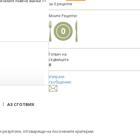
печелите повече значки >>
за 0 рецепти
Моите Рецепти:
0
Готвач на
седмицата:
0
Изпрати
съобщение:
|
АЗ СГОТВИХ
 резултати, отговарящи на посочените критерии.