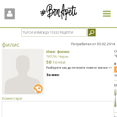
Toggle
navigat
филис
Потребител от 05.02.2014
Име: филис
О
"
ТИТЛА: Чирак
50
точки
0
Разберете как да печелите повече значки >>
За мен:
з
М
Коментари