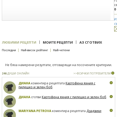
Г
с
0
И
с
|
|
ЛЮБИМИ РЕЦЕПТИ
МОИТЕ РЕЦЕПТИ
АЗ СГОТВИХ
|
|
Последни
Най-висок рейтинг
Най-четени
Не бяха намерени резултати, отговарящи на посочените критерии.
246
ДУШИ ОНЛАЙН
>>ВСИЧКИ ПОТРЕБИТЕЛИ
ДИАНА
коментира рецептата
Картофена яхния с
пилешко и зелен боб
ДИАНА
сготви
Картофена яхния с пилешко и зелен боб
MARIYANA PETROVA
коментира рецептата
Дзадзики