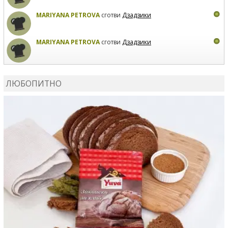
MARIYANA PETROVA
сготви
Дзадзики
MARIYANA PETROVA
сготви
Дзадзики
КАРДАШЕВ
коментира рецептата
Сьомга на фурна
ЛЮБОПИТНО
КАРДАШЕВ
коментира рецептата
Свински ребра с
печени картофи