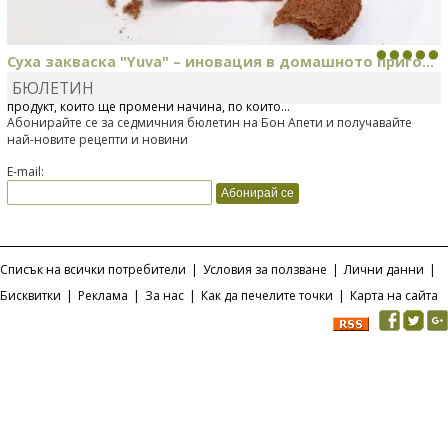
Суха закваска "Yuva" – иновация в домашното приго...
БЮЛЕТИН
Отскоро Лесафр България стартира предлагането на изцяло нов
продукт, който ще промени начина, по който...
Абонирайте се за седмичния бюлетин на Бон Апети и получавайте
най-новите рецепти и новини
E-mail:
Списък на всички потребители
|
Условия за ползване
|
Лични данни
|
Бисквитки
|
Реклама
|
За нас
|
Как да печелите точки
|
Карта на сайта