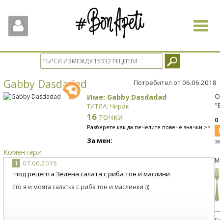
Toggle
navigat
Gabby Dasdadad
Потребител от 06.06.2018
Име: Gabby Dasdadad
О
"
ТИТЛА: Чирак
16
точки
0
Разберете как да печелите повече значки >>
За мен:
з
Коментари
М
1
07.06.2018
под рецепта
Зелена салата с риба тон и маслини
Ето я и моята салатка с риба тон и маслинки :))