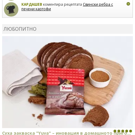
КАРДАШЕВ
коментира рецептата
Свински ребра с
печени картофи
ВЛАДИМИРА
сготви
Пилешко с бяло вино и лимон
ЛЮБОПИТНО
MARINA_VITA
коментира рецептата
Киноа със
зеленчуци
Суха закваска "Yuva" – иновация в домашното приго...