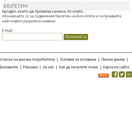
БЮЛЕТИН
Отскоро Лесафр България стартира предлагането на изцяло нов
продукт, който ще промени начина, по който...
Абонирайте се за седмичния бюлетин на Бон Апети и получавайте
най-новите рецепти и новини
E-mail:
Списък на всички потребители
|
Условия за ползване
|
Лични данни
|
Бисквитки
|
Реклама
|
За нас
|
Как да печелите точки
|
Карта на сайта