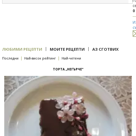
Г
с
0
И
с
|
|
ЛЮБИМИ РЕЦЕПТИ
МОИТЕ РЕЦЕПТИ
АЗ СГОТВИХ
|
|
Последни
Най-висок рейтинг
Най-четени
ТОРТА „НЕГЪРЧЕ“