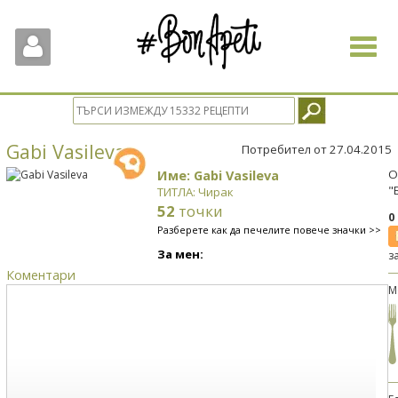
Toggle
navigat
Gabi Vasileva
Потребител от 27.04.2015
Име: Gabi Vasileva
О
"
ТИТЛА: Чирак
52
точки
0
Разберете как да печелите повече значки >>
За мен:
з
Коментари
М