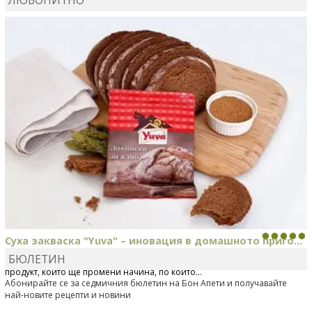
MARIYANA PETROVA
сготви
Дзадзики
Суха закваска "Yuva" – иновация в домашното приго...
БЮЛЕТИН
Отскоро Лесафр България стартира предлагането на изцяло нов
продукт, който ще промени начина, по който...
Абонирайте се за седмичния бюлетин на Бон Апети и получавайте
най-новите рецепти и новини