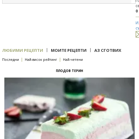
Г
с
0
И
с
|
|
ЛЮБИМИ РЕЦЕПТИ
МОИТЕ РЕЦЕПТИ
АЗ СГОТВИХ
|
|
Последни
Най-висок рейтинг
Най-четени
ПЛОДОВ ТЕРИН