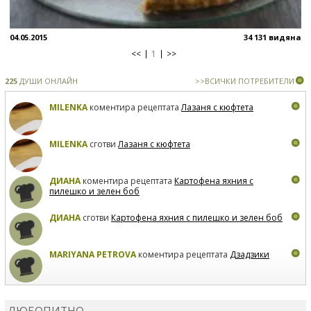
04.05.2015
34 131 видяна
<<
1
>>
225
ДУШИ ОНЛАЙН
>>ВСИЧКИ ПОТРЕБИТЕЛИ
MILENKA
коментира рецептата
Лазаня с кюфтета
MILENKA
сготви
Лазаня с кюфтета
ДИАНА
коментира рецептата
Картофена яхния с
пилешко и зелен боб
ДИАНА
сготви
Картофена яхния с пилешко и зелен боб
MARIYANA PETROVA
коментира рецептата
Дзадзики
MARIYANA PETROVA
сготви
Дзадзики
ЛЮБОПИТНО