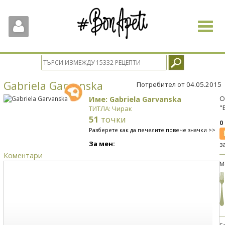
Toggle
navigat
Gabriela Garvanska
Потребител от 04.05.2015
Име: Gabriela Garvanska
О
"
ТИТЛА: Чирак
51
точки
0
Разберете как да печелите повече значки >>
За мен:
з
Коментари
М