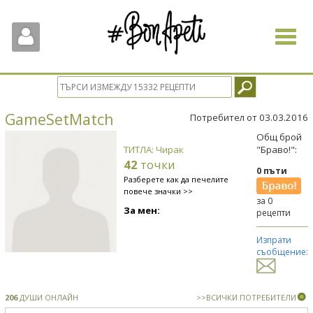
Toggle
navigat
GameSetMatch
Потребител от 03.03.2016
Общ брой
ТИТЛА: Чирак
"Браво!":
42
точки
0 пъти
Разберете как да печелите
повече значки >>
за 0
За мен:
рецепти
Изпрати
съобщение:
206
ДУШИ ОНЛАЙН
>>ВСИЧКИ ПОТРЕБИТЕЛИ