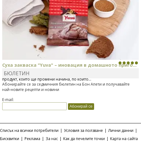
Суха закваска "Yuva" – иновация в домашното приго...
БЮЛЕТИН
Отскоро Лесафр България стартира предлагането на изцяло нов
продукт, който ще промени начина, по който...
Абонирайте се за седмичния бюлетин на Бон Апети и получавайте
най-новите рецепти и новини
E-mail:
Списък на всички потребители
|
Условия за ползване
|
Лични данни
|
Бисквитки
|
Реклама
|
За нас
|
Как да печелите точки
|
Карта на сайта