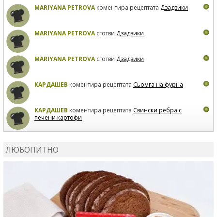
MARIYANA PETROVA
коментира рецептата
Дзадзики
MARIYANA PETROVA
сготви
Дзадзики
MARIYANA PETROVA
сготви
Дзадзики
КАРДАШЕВ
коментира рецептата
Сьомга на фурна
КАРДАШЕВ
коментира рецептата
Свински ребра с
печени картофи
ВЛАДИМИРА
сготви
Пилешко с бяло вино и лимон
ЛЮБОПИТНО
MARINA_VITA
коментира рецептата
Киноа със
зеленчуци