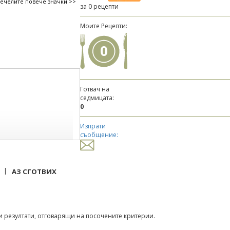
печелите повече значки >>
за 0 рецепти
Моите Рецепти:
0
Готвач на
седмицата:
0
Изпрати
съобщение:
|
АЗ СГОТВИХ
 резултати, отговарящи на посочените критерии.