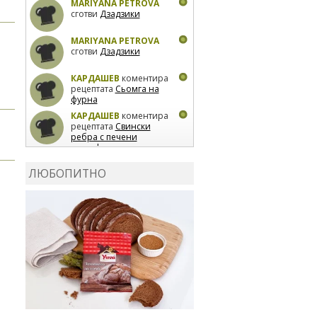
MARIYANA PETROVA
сготви
Дзадзики
MARIYANA PETROVA
сготви
Дзадзики
КАРДАШЕВ
коментира
рецептата
Сьомга на
фурна
КАРДАШЕВ
коментира
рецептата
Свински
ребра с печени
картофи
ВЛАДИМИРА
сготви
Пилешко с бяло вино и
ЛЮБОПИТНО
лимон
MARINA_VITA
коментира рецептата
Киноа със зеленчуци