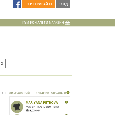
РЕГИСТРИРАЙ СЕ
ВХОД
КЪМ
БОН АПЕТИ
МАГАЗИН
НО
2013
211
ДУШИ ОНЛАЙН
>>ВСИЧКИ ПОТРЕБИТЕЛИ
MARIYANA PETROVA
коментира рецептата
Дзадзики