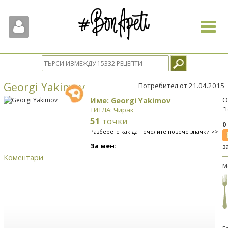
Toggle
navigat
Georgi Yakimov
Потребител от 21.04.2015
Име: Georgi Yakimov
О
"
ТИТЛА: Чирак
51
точки
0
Разберете как да печелите повече значки >>
За мен:
з
Коментари
М