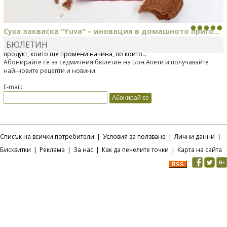
Суха закваска "Yuva" – иновация в домашното приго...
БЮЛЕТИН
Отскоро Лесафр България стартира предлагането на изцяло нов
продукт, който ще промени начина, по който...
Абонирайте се за седмичния бюлетин на Бон Апети и получавайте
най-новите рецепти и новини
E-mail:
Списък на всички потребители
|
Условия за ползване
|
Лични данни
|
Бисквитки
|
Реклама
|
За нас
|
Как да печелите точки
|
Карта на сайта