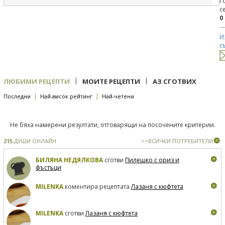
Г
с
0
И
с
|
|
ЛЮБИМИ РЕЦЕПТИ
МОИТЕ РЕЦЕПТИ
АЗ СГОТВИХ
|
|
Последни
Най-висок рейтинг
Най-четени
Не бяха намерени резултати, отговарящи на посочените критерии.
215
ДУШИ ОНЛАЙН
>>ВСИЧКИ ПОТРЕБИТЕЛИ
БИЛЯНА НЕДЯЛКОВА
сготви
Пилешко с ориз и
фъстъци
MILENKA
коментира рецептата
Лазаня с кюфтета
MILENKA
сготви
Лазаня с кюфтета