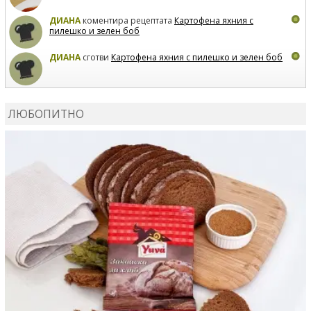
ДИАНА
коментира рецептата
Картофена яхния с
пилешко и зелен боб
ДИАНА
сготви
Картофена яхния с пилешко и зелен боб
MARIYANA PETROVA
коментира рецептата
Дзадзики
ЛЮБОПИТНО
MARIYANA PETROVA
сготви
Дзадзики